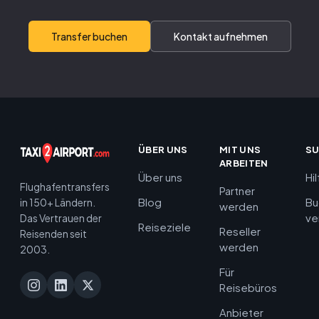
Transfer buchen
Kontakt aufnehmen
ÜBER UNS
MIT UNS
S
ARBEITEN
Über uns
Hi
Flughafentransfers
Partner
Blog
Bu
in 150+ Ländern.
werden
ve
Das Vertrauen der
Reiseziele
Reseller
Reisenden seit
werden
2003.
Für
Reisebüros
Anbieter