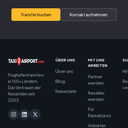
Transfer buchen
Kontakt aufnehmen
ÜBER UNS
MIT UNS
S
ARBEITEN
Über uns
Hi
Flughafentransfers
Partner
Blog
Bu
in 150+ Ländern.
werden
ve
Das Vertrauen der
Reiseziele
Reseller
Reisenden seit
werden
2003.
Für
Reisebüros
Anbieter