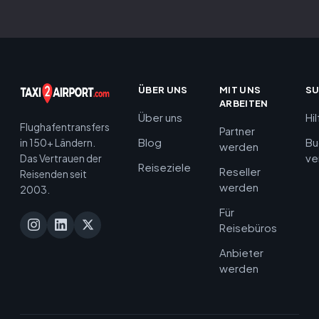
ÜBER UNS
MIT UNS
S
ARBEITEN
Über uns
Hi
Flughafentransfers
Partner
Blog
Bu
in 150+ Ländern.
werden
ve
Das Vertrauen der
Reiseziele
Reseller
Reisenden seit
werden
2003.
Für
Reisebüros
Anbieter
werden