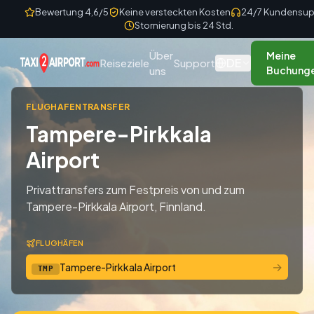
Skip to content
Bewertung 4,6/5
Keine versteckten Kosten
24/7 Kundensup
Stornierung bis 24 Std.
Über
Meine
DE
Reiseziele
Support
uns
Buchung
FLUGHAFENTRANSFER
Tampere-Pirkkala
Airport
Privattransfers zum Festpreis von und zum
Tampere-Pirkkala Airport, Finnland.
FLUGHÄFEN
→
Tampere-Pirkkala Airport
TMP