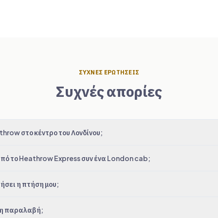
ΣΥΧΝΈΣ ΕΡΩΤΉΣΕΙΣ
Συχνές απορίες
hrow στο κέντρο του Λονδίνου;
πό το Heathrow Express συν ένα London cab;
ήσει η πτήση μου;
ι η παραλαβή;