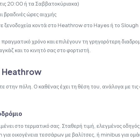
 τις 20:00 ή τα Σαββατοκύριακα)
αι βραδινές ώρες αιχμής
σε ξενοδοχεία κοντά στο Heathrow στο Hayes ή το Slough
 πραγματικό χρόνο και επιλέγουν τη γρηγορότερη διαδρομ
γκάζ και το κινητό σας στο φορτιστή.
ο Heathrow
ε στην πόλη. Ο καθένας έχει τη θέση του, ανάλογα με τις
οδρόμιο
ένει στο τερματικό σας. Σταθερή τιμή, ελεγμένος οδηγός
 για οικογένεια τεσσάρων με βαλίτσες, ή minibus για ομά