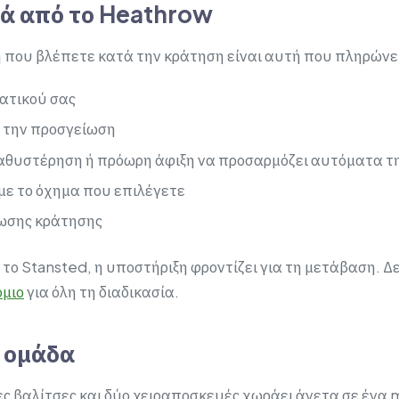
ρά από το Heathrow
μή που βλέπετε κατά την κράτηση είναι αυτή που πληρώνε
ατικού σας
 την προσγείωση
αθυστέρηση ή πρόωρη άφιξη να προσαρμόζει αυτόματα 
ε το όχημα που επιλέγετε
ίωσης κράτησης
 το Stansted, η υποστήριξη φροντίζει για τη μετάβαση. Δ
όμιο
για όλη τη διαδικασία.
ε ομάδα
ς βαλίτσες και δύο χειραποσκευές χωράει άνετα σε ένα m