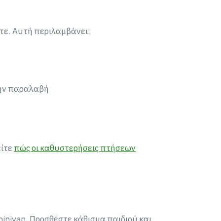
τε. Αυτή περιλαμβάνει:
την παραλαβή
είτε
πώς οι καθυστερήσεις πτήσεων
inivan. Προσθέστε κάθισμα παιδιού και