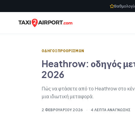
Skip to content
Βαθμολογί
ΟΔΗΓΟΊ ΠΡΟΟΡΙΣΜΏΝ
Heathrow: οδηγός μετ
2026
Πώς να φτάσετε από το Heathrow στο κέντ
μια ιδιωτική μεταφορά.
2 ΦΕΒΡΟΥΑΡΊΟΥ 2026
·
4 ΛΕΠΤΆ ΑΝΆΓΝΩΣΗΣ