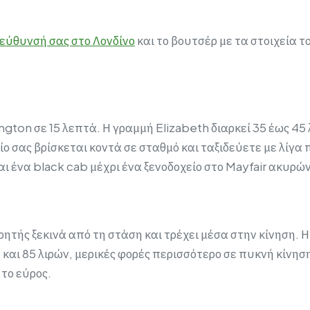
ιεύθυνσή σας στο Λονδίνο
και το βουτσέρ με τα στοιχεία 
gton σε 15 λεπτά. Η γραμμή Elizabeth διαρκεί 35 έως 45
χείο σας βρίσκεται κοντά σε σταθμό και ταξιδεύετε με λίγ
αι ένα black cab μέχρι ένα ξενοδοχείο στο Mayfair ακυρώ
ρητής ξεκινά από τη στάση και τρέχει μέσα στην κίνηση. 
 και 85 λιρών, μερικές φορές περισσότερο σε πυκνή κίνησ
το εύρος.