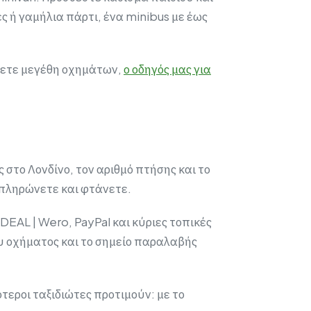
ές ή γαμήλια πάρτι, ένα minibus με έως
νετε μεγέθη οχημάτων,
ο οδηγός μας για
 στο Λονδίνο, τον αριθμό πτήσης και το
 πληρώνετε και φτάνετε.
DEAL | Wero, PayPal και κύριες τοπικές
ου οχήματος και το σημείο παραλαβής
ότεροι ταξιδιώτες προτιμούν: με το