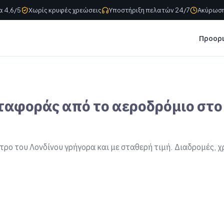
α 4,6/5
Χωρίς κρυφές χρεώσεις
Υποστήριξη πελατών 24/7
Ακύρωση
Προορ
αφοράς από το αεροδρόμιο στο 
ρο του Λονδίνου γρήγορα και με σταθερή τιμή. Διαδρομές, χ