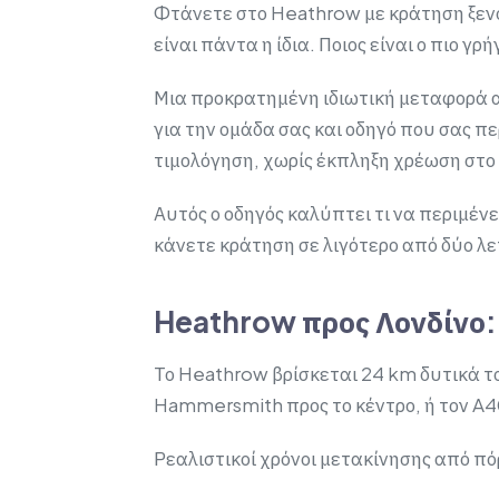
Φτάνετε στο Heathrow με κράτηση ξενοδ
είναι πάντα η ίδια. Ποιος είναι ο πιο γ
Μια προκρατημένη ιδιωτική μεταφορά α
για την ομάδα σας και οδηγό που σας περ
τιμολόγηση, χωρίς έκπληξη χρέωση στο
Αυτός ο οδηγός καλύπτει τι να περιμέν
κάνετε κράτηση σε λιγότερο από δύο λ
Heathrow προς Λονδίνο:
Το Heathrow βρίσκεται 24 km δυτικά το
Hammersmith προς το κέντρο, ή τον A40
Ρεαλιστικοί χρόνοι μετακίνησης από πό