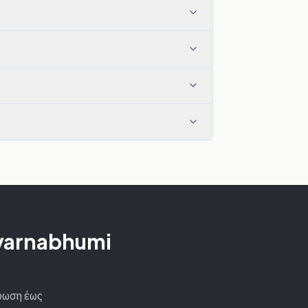
uvarnabhumi
ρωση έως