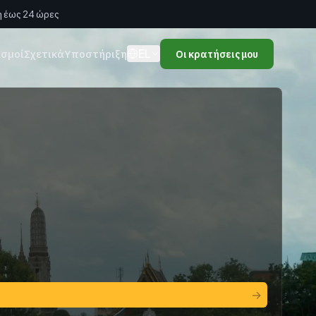
 έως 24 ώρες
EL
ισμοί
Σχετικά
Υποστήριξη
Οι κρατήσεις μου
→