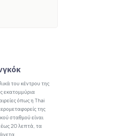
νγκόκ
λικά του κέντρου της
ες εκατομμύρια
ιρείες όπως η Thai
ι αερομεταφορείς της
ικού σταθμού είναι
 έως 20 λεπτά, τα
 άνετα.