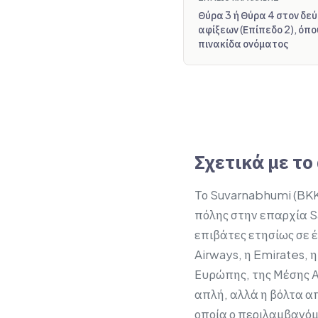
Θύρα 3 ή Θύρα 4 στον δε
αφίξεων (Επίπεδο 2), όπου
πινακίδα ονόματος
Σχετικά με τ
Το Suvarnabhumi (BKK)
πόλης στην επαρχία S
επιβάτες ετησίως σε έ
Airways, η Emirates, η
Ευρώπης, της Μέσης Α
απλή, αλλά η βόλτα απ
οποία ο περιλαμβανό