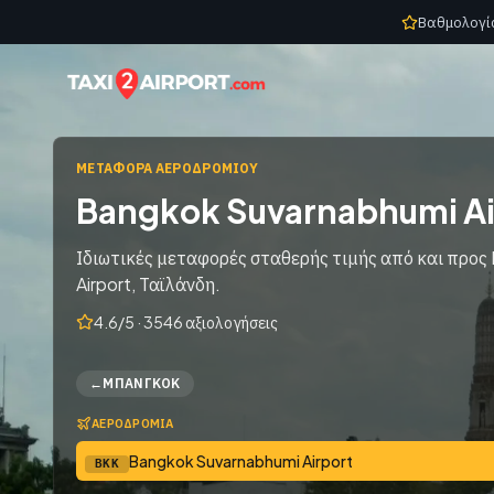
Skip to content
Βαθμολογί
ΜΕΤΑΦΟΡΆ ΑΕΡΟΔΡΟΜΊΟΥ
Bangkok Suvarnabhumi Ai
Ιδιωτικές μεταφορές σταθερής τιμής από και προ
Airport, Ταϊλάνδη.
4.6/5 · 3546 αξιολογήσεις
←
ΜΠΑΝΓΚΌΚ
ΑΕΡΟΔΡΌΜΙΑ
Bangkok Suvarnabhumi Airport
BKK