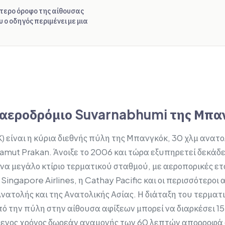
ύτερο όροφο της αίθουσας
 ο οδηγός περιμένει με μια
ο αεροδρόμιο Suvarnabhumi της Μπα
 είναι η κύρια διεθνής πύλη της Μπανγκόκ, 30 χλμ ανατο
amut Prakan. Άνοιξε το 2006 και τώρα εξυπηρετεί δεκάδ
να μεγάλο κτίριο τερματικού σταθμού, με αεροπορικές ετα
 Singapore Airlines, η Cathay Pacific και οι περισσότερο
νατολής και της Ανατολικής Ασίας. Η διάταξη του τερματ
ό την πύλη στην αίθουσα αφίξεων μπορεί να διαρκέσει 15
μενος χρόνος δωρεάν αναμονής των 60 λεπτών απορροφά