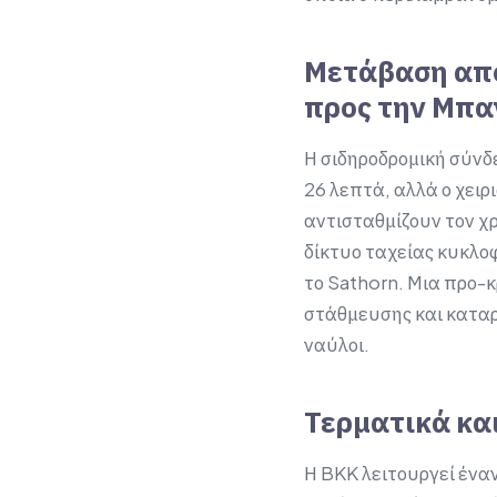
Μετάβαση από
προς την Μπα
Η σιδηροδρομική σύνδ
26 λεπτά, αλλά ο χειρ
αντισταθμίζουν τον χ
δίκτυο ταχείας κυκλοφ
το Sathorn. Μια προ-κ
στάθμευσης και καταρ
ναύλοι.
Τερματικά κα
Η BKK λειτουργεί έναν