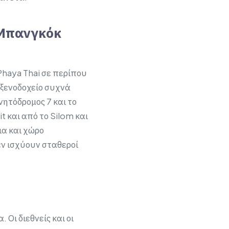
 Μπανγκόκ
Phaya Thai σε περίπου
 ξενοδοχείο συχνά
νητόδρομος 7 και το
 και από το Silom και
ια και χώρο
εν ισχύουν σταθεροί
Οι διεθνείς και οι