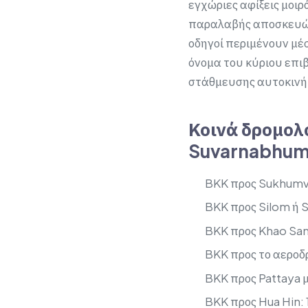
εγχώριες αφίξεις μοιρ
παραλαβής αποσκευών, 
οδηγοί περιμένουν μέ
όνομα του κύριου επιβ
στάθμευσης αυτοκινήτ
Κοινά δρομολ
Suvarnabhum
BKK προς Sukhumvi
BKK προς Silom ή 
BKK προς Khao San
BKK προς το αεροδ
BKK προς Pattaya 
BKK προς Hua Hin: