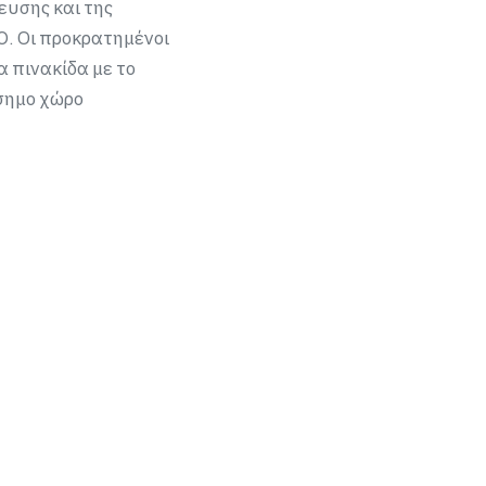
ευσης και της
0. Οι προκρατημένοι
α πινακίδα με το
ίσημο χώρο