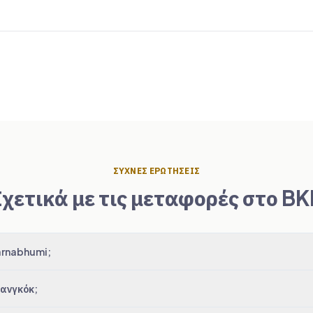
ΣΥΧΝΈΣ ΕΡΩΤΉΣΕΙΣ
Σχετικά με τις μεταφορές στο BK
arnabhumi;
πανγκόκ;