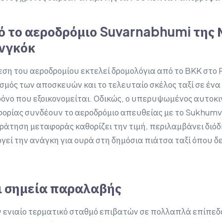
 το αεροδρόμιο Suvarnabhumi της
νγκόκ
εση του αεροδρομίου εκτελεί δρομολόγια από το BKK στο 
ισμός των αποσκευών και το τελευταίο σκέλος ταξί σε ένα
ρόνο που εξοικονομείται. Οδικώς, ο υπερυψωμένος αυτοκι
ορίας συνδέουν το αεροδρόμιο απευθείας με το Sukhumvit
ράτηση μεταφοράς καθορίζει την τιμή, περιλαμβάνει διόδ
γεί την ανάγκη για ουρά στη δημόσια πιάτσα ταξί όπου δ
ι σημεία παραλαβής
 ενιαίο τερματικό σταθμό επιβατών σε πολλαπλά επίπεδα. 