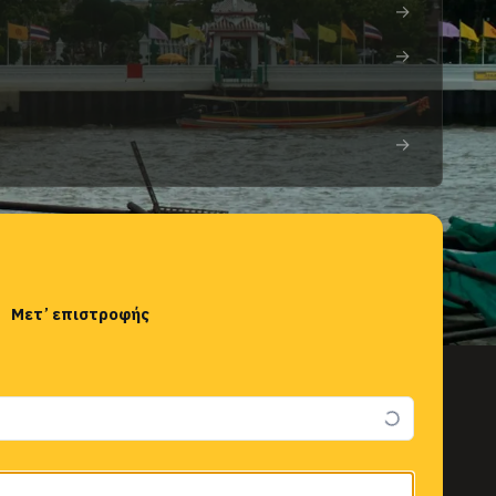
→
→
→
Μετ’ επιστροφής