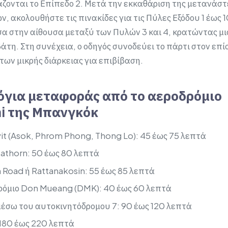
άζονται το Επίπεδο 2. Μετά την εκκαθάριση της μετανάστ
ακολουθήστε τις πινακίδες για τις Πύλες Εξόδου 1 έως 1
σα στην αίθουσα μεταξύ των Πυλών 3 και 4, κρατώντας μι
άτη. Στη συνέχεια, ο οδηγός συνοδεύει το πάρτι στον επ
ων μικρής διάρκειας για επιβίβαση.
όγια μεταφοράς από το αεροδρόμιο
i της Μπανγκόκ
t (Asok, Phrom Phong, Thong Lo): 45 έως 75 λεπτά
Sathorn: 50 έως 80 λεπτά
 Road ή Rattanakosin: 55 έως 85 λεπτά
ρόμιο Don Mueang (DMK): 40 έως 60 λεπτά
μέσω του αυτοκινητόδρομου 7: 90 έως 120 λεπτά
 180 έως 220 λεπτά