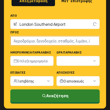
Απλή μετάβαση
Μετ’ επιστροφής
ΑΠΌ
ΠΡΟΣ
ΗΜΕΡΟΜΗΝΊΑ ΠΑΡΑΛΑΒΉΣ
ΏΡΑ ΠΑΡΑΛΑΒΉΣ
Επίλεξε ημερομηνία
ΕΠΙΒΆΤΕΣ
ΑΠΟΣΚΕΥΈΣ
1 επιβάτης
0 αποσκευές
Αναζήτηση