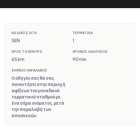
ΚΩΔΙΚΌΣ IATA
ΤΕΡΜΑΤΙΚΆ
SEN
1
ΠΡΟΣ ΤΟ ΚΈΝΤΡΟ
ΧΡΌΝΟΣ ΟΔΉΓΗΣΗΣ
65 km
90 min
ΣΗΜΕΊΟ ΠΑΡΑΛΑΒΉΣ
Ο οδηγός σας θα σας
συναντήσει στην περιοχή
αφίξεων του μοναδικού
τερματικού σταθμού με
ένα σήμα ονόματος, μετά
την παραλαβή των
αποσκευών.