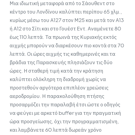
Μια ιδιωτική μεταφορά από το Σάουθεντ στο
κέντρο του Λονδίνου καλύπτει περίπου 65 χλμ.,
κυρίως μέσω του Α127 στον Μ25 και μετά τον Α13
ή Α12 στο Σίτι και στο Γουέστ Εντ. Αναμένετε 80
έως 110 λεπτά. Τα πρωινά της Κυριακής εκτός
αιχμής μπορούν να διαρκέσουν πιο κοντά στα 70
λεπτά. Οι ώρες αιχμής τις καθημερινές και τα
βράδια της Παρασκευής πλησιάζουν τις δύο
ώρες. Η σταθερή τιμή κατά την κράτηση
καλύπτει ολόκληρη τη διαδρομή χωρίς να
προστεθούν αργότερα επιπλέον χρεώσεις
αεροδρομίου. Η παρακολούθηση πτήσης
προσαρμόζει την παραλαβή έτσι ώστε ο οδηγός
να φεύγει με αρκετό buffer για την πραγματική
ώρα προσγείωσης, όχι την προγραμματισμένη,
και λαμβάνετε 60 λεπτά δωρεάν χρόνο