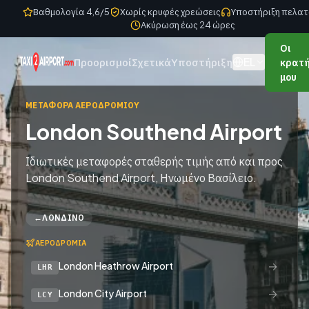
Skip to content
Βαθμολογία 4,6/5
Χωρίς κρυφές χρεώσεις
Υποστήριξη πελατ
Ακύρωση έως 24 ώρες
Οι
EL
Προορισμοί
Σχετικά
Υποστήριξη
κρατή
μου
ΜΕΤΑΦΟΡΆ ΑΕΡΟΔΡΟΜΊΟΥ
London Southend Airport
Ιδιωτικές μεταφορές σταθερής τιμής από και προς
London Southend Airport, Ηνωμένο Βασίλειο.
←
ΛΟΝΔΊΝΟ
ΑΕΡΟΔΡΌΜΙΑ
→
London Heathrow Airport
LHR
→
London City Airport
LCY