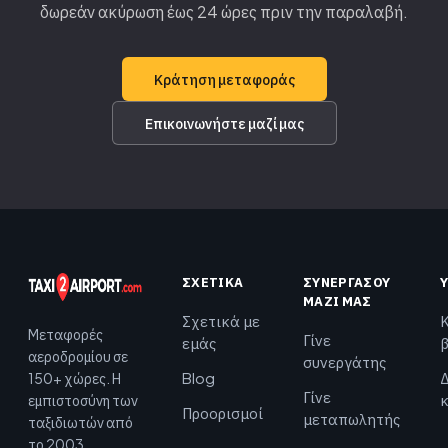
δωρεάν ακύρωση έως 24 ώρες πριν την παραλαβή.
Κράτηση μεταφοράς
Επικοινωνήστε μαζί μας
ΣΧΕΤΙΚΆ
ΣΥΝΕΡΓΆΣΟΥ
ΜΑΖΊ ΜΑΣ
Σχετικά με
Μεταφορές
Γίνε
εμάς
αεροδρομίου σε
συνεργάτης
Blog
Δ
150+ χώρες. Η
Γίνε
εμπιστοσύνη των
Προορισμοί
μεταπωλητής
ταξιδιωτών από
το 2003.