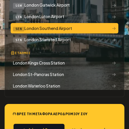
→
London Gatwick Airport
LGW
→
London Luton Airport
LTN
→
London Southend Airport
SEN
→
London Stansted Airport
STN
ΣΤΑΘΜΟΊ
→
London Kings Cross Station
→
London St-Pancras Station
→
London Waterloo Station
ΒΡΕΣ ΤΗ ΜΕΤΑΦΟΡΆ ΑΕΡΟΔΡΟΜΊΟΥ ΣΟΥ