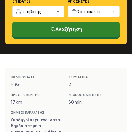
ΕΠΙΒΆΤΕΣ
ΑΠΟΣΚΕΥΈΣ
1 επιβάτης
0 αποσκευές
Αναζήτηση
ΚΩΔΙΚΌΣ IATA
ΤΕΡΜΑΤΙΚΆ
PRG
2
ΠΡΟΣ ΤΟ ΚΈΝΤΡΟ
ΧΡΌΝΟΣ ΟΔΉΓΗΣΗΣ
17 km
30 min
ΣΗΜΕΊΟ ΠΑΡΑΛΑΒΉΣ
Οι οδηγοί περιμένουν στο
δημόσιο σημείο
συνάντησης στην αίθουσα