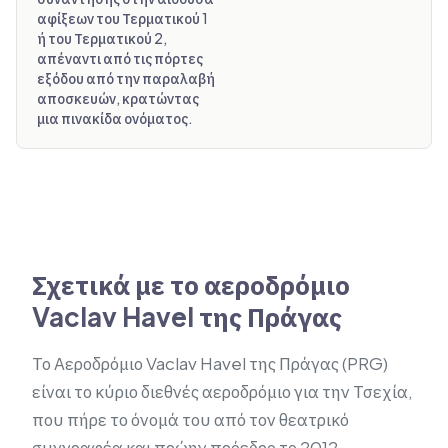
αφίξεων του Τερματικού 1
ή του Τερματικού 2,
απέναντι από τις πόρτες
εξόδου από την παραλαβή
αποσκευών, κρατώντας
μια πινακίδα ονόματος.
Σχετικά με το αεροδρόμιο
Vaclav Havel της Πράγας
Το Αεροδρόμιο Vaclav Havel της Πράγας (PRG)
είναι το κύριο διεθνές αεροδρόμιο για την Τσεχία,
που πήρε το όνομά του από τον θεατρικό
συγγραφέα και πρώην πρόεδρο το 2012.