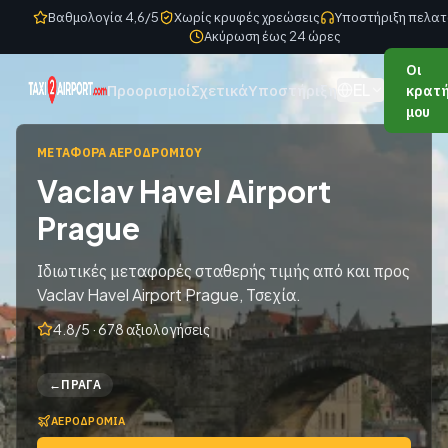
Skip to content
Βαθμολογία 4,6/5
Χωρίς κρυφές χρεώσεις
Υποστήριξη πελατ
Ακύρωση έως 24 ώρες
Οι
EL
Προορισμοί
Σχετικά
Υποστήριξη
κρατή
μου
ΜΕΤΑΦΟΡΆ ΑΕΡΟΔΡΟΜΊΟΥ
Vaclav Havel Airport
Prague
Ιδιωτικές μεταφορές σταθερής τιμής από και προς
Vaclav Havel Airport Prague, Τσεχία.
4.8/5 · 678 αξιολογήσεις
←
ΠΡΆΓΑ
ΑΕΡΟΔΡΌΜΙΑ