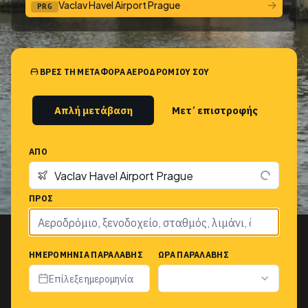
→
Vaclav Havel Airport Prague
PRG
ΒΡΕΣ ΤΗ ΜΕΤΑΦΟΡΆ ΑΕΡΟΔΡΟΜΊΟΥ ΣΟΥ
Απλή μετάβαση
Μετ’ επιστροφής
ΑΠΌ
ΠΡΟΣ
ΗΜΕΡΟΜΗΝΊΑ ΠΑΡΑΛΑΒΉΣ
ΏΡΑ ΠΑΡΑΛΑΒΉΣ
Επίλεξε ημερομηνία