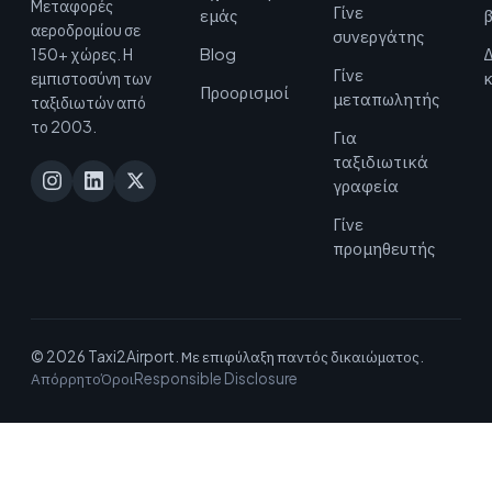
Μεταφορές
Γίνε
εμάς
αεροδρομίου σε
συνεργάτης
Blog
Δ
150+ χώρες. Η
Γίνε
εμπιστοσύνη των
Προορισμοί
μεταπωλητής
ταξιδιωτών από
το 2003.
Για
ταξιδιωτικά
γραφεία
Γίνε
προμηθευτής
© 2026 Taxi2Airport. Με επιφύλαξη παντός δικαιώματος.
Απόρρητο
Όροι
Responsible Disclosure