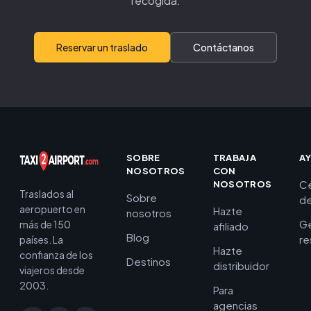
recogida.
Reservar un traslado
Contáctanos
SOBRE
TRABAJA
A
NOSOTROS
CON
C
NOSOTROS
Traslados al
Sobre
de
aeropuerto en
Hazte
nosotros
Ge
más de 150
afiliado
Blog
re
países. La
Hazte
confianza de los
Destinos
distribuidor
viajeros desde
2003.
Para
agencias