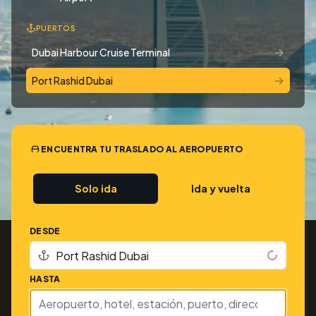
PUERTOS
→
Dubai Harbour Cruise Terminal
→
Port Rashid Dubai
ENCUENTRA TU TRASLADO AL AEROPUERTO
Solo ida
Ida y vuelta
DESDE
HASTA