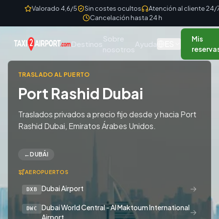
Skip to content
Valorado 4,6/5
Sin costes ocultos
Atención al cliente 24/
Cancelación hasta 24 h
Sobre
Mis
ES
Destinos
Ayuda
nosotros
reserva
TRASLADO AL PUERTO
Port Rashid Dubai
Traslados privados a precio fijo desde y hacia Port
Rashid Dubai, Emiratos Árabes Unidos.
←
DUBÁI
AEROPUERTOS
→
Dubai Airport
DXB
Dubai World Central - Al Maktoum International
DWC
→
Airport