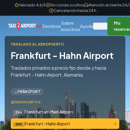
Skip to content
Valorado 4,6/5
Sin costes ocultos
Atención al cliente 24/
Cancelación hasta 24 h
Sobre
Mis
ES
Destinos
Ayuda
nosotros
reserva
TRASLADO AL AEROPUERTO
Frankfurt - Hahn Airport
Traslados privados a precio fijo desde y hacia
Frankfurt - Hahn Airport, Alemania.
←
FRÁNCFORT
AEROPUERTOS
→
Frankfurt am Main Airport
FRA
→
Frankfurt - Hahn Airport
HHN