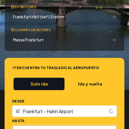
ESTACIONES
→
Frankfurt Hbf (tief) Station
LUGARES DE INTERÉS
→
Messe Frankfurt
ENCUENTRA TU TRASLADO AL AEROPUERTO
Solo ida
Ida y vuelta
DESDE
HASTA