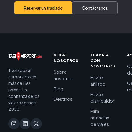
Reservar un traslado
Contáctanos
SOBRE
TRABAJA
A
NOSOTROS
CON
C
NOSOTROS
Traslados al
Sobre
de
aeropuerto en
Hazte
nosotros
Ge
más de 150
afiliado
Blog
re
países. La
Hazte
confianza de los
Destinos
distribuidor
viajeros desde
2003.
Para
agencias
de viajes