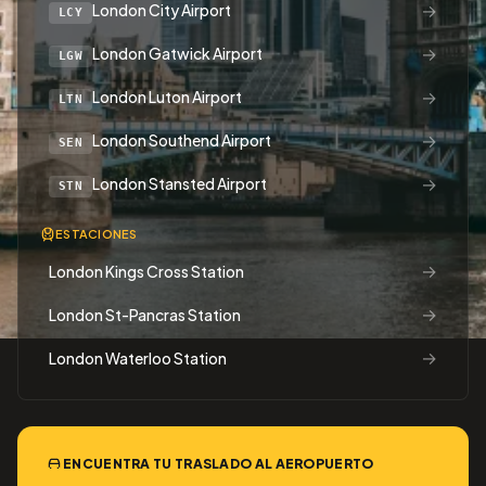
→
London City Airport
LCY
→
London Gatwick Airport
LGW
→
London Luton Airport
LTN
→
London Southend Airport
SEN
→
London Stansted Airport
STN
ESTACIONES
→
London Kings Cross Station
→
London St-Pancras Station
→
London Waterloo Station
ENCUENTRA TU TRASLADO AL AEROPUERTO