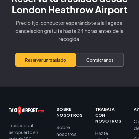
London Heathrow Airport
Precio fijo, conductor esperándote a la llegada,
cancelación gratuita hasta 24 horas antes de la
recogida.
Reservar un traslado
Contáctanos
SOBRE
TRABAJA
A
NOSOTROS
CON
C
NOSOTROS
Traslados al
Sobre
de
aeropuerto en
Hazte
nosotros
Ge
más de 150