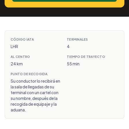
CÓDIGO IATA
TERMINALES
LHR
4
AL CENTRO
TIEMPO DE TRAYECTO
24 km
55 min
PUNTO DE RECOGIDA
Su conductor lo recibirá en
la sala de llegadas de su
terminal con un cartel con
su nombre, después de la
recogida de equipaje y la
aduana.