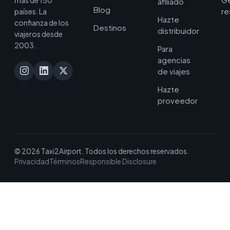
afiliado
Blog
re
países. La
Hazte
confianza de los
Destinos
distribuidor
viajeros desde
2003.
Para
agencias
de viajes
Hazte
proveedor
© 2026 Taxi2Airport. Todos los derechos reservados.
Privacidad
Términos
Responsible Disclosure