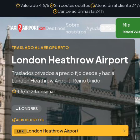
Skip to content
Valorado 4,6/5
Sin costes ocultos
Atención al cliente 24/
Cancelación hasta 24 h
Sobre
Mis
ES
Destinos
Ayuda
nosotros
reserva
TRASLADO AL AEROPUERTO
London Heathrow Airport
Traslados privados a precio fijo desde y hacia
London Heathrow Airport, Reino Unido.
4.5/5 · 283 reseñas
←
LONDRES
AEROPUERTOS
→
London Heathrow Airport
LHR