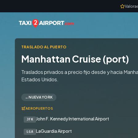
Skip to content
Valora
TRASLADO AL PUERTO
Manhattan Cruise (port)
Traslados privados a precio fijo desde y hacia Manha
Estados Unidos.
←
NUEVA YORK
AEROPUERTOS
John F. Kennedy International Airport
JFK
LaGuardia Airport
LGA