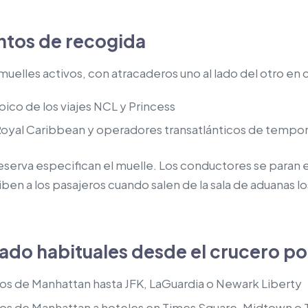
ntos de recogida
muelles activos, con atracaderos uno al lado del otro en 
ípico de los viajes NCL y Princess
oyal Caribbean y operadores transatlánticos de tempo
erva especifican el muelle. Los conductores se paran e
ben a los pasajeros cuando salen de la sala de aduanas lo
lado habituales desde el crucero p
os de Manhattan hasta JFK, LaGuardia o Newark Liberty
os de Manhattan a hoteles en Times Square, Midtown o T