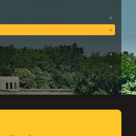
→
→
→
→
→