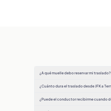
¿A qué muelle debo reservar mi traslado?
¿Cuánto dura el traslado desde JFK a Te
¿Puede el conductor recibirme cuando