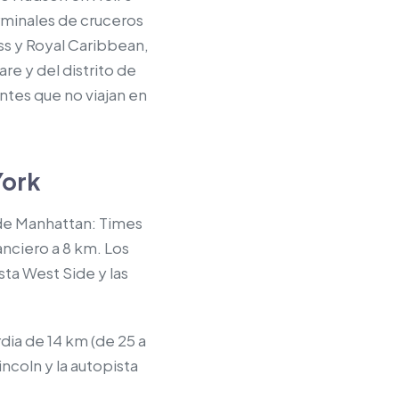
erminales de cruceros
ss y Royal Caribbean,
re y del distrito de
antes que no viajan en
York
 de Manhattan: Times
anciero a 8 km. Los
sta West Side y las
dia de 14 km (de 25 a
ncoln y la autopista