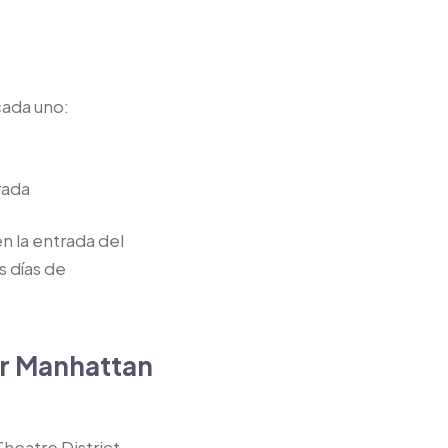
cada uno:
rada
n la entrada del
s días de
or Manhattan
heatre District