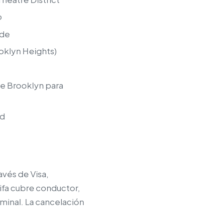
o
ide
oklyn Heights)
de Brooklyn para
nd
avés de Visa,
ifa cubre conductor,
rminal. La cancelación