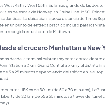
les West 48th y West 55th. Es la más grande de las dos t
viajes de escala de Norwegian Cruise Line, MSC, Prince
satlánticas. La ubicación, a poca distancia de Times Squa
rte en un punto de entrega práctico incluso para los visit
 como recogida en un hotel de Midtown.
desde el crucero Manhattan a New 
slados desde la terminal cubren trayectos cortos dentro
Penn Station a 2 km, Grand Central a 3 km y el distrito fin
n de 5 a 25 minutos dependiendo del tráfico en la autopi
iudad.
eropuertos, JFK es de 30 km (de 50 a 70 minutos), LaGuar
iberty de 22 km (de 35 a 55 minutos a través del túnel Li
rsey).