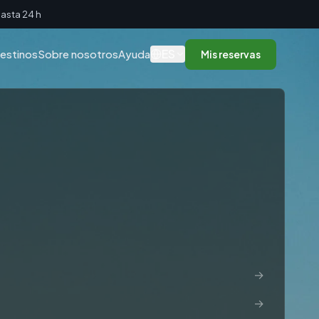
asta 24 h
ES
estinos
Sobre nosotros
Ayuda
Mis reservas
→
→