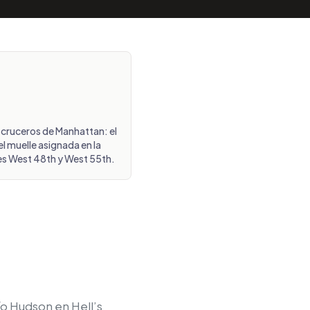
e cruceros de Manhattan: el
l muelle asignada en la
es West 48th y West 55th.
ío Hudson en Hell’s