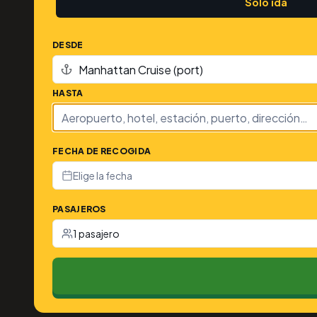
Solo ida
DESDE
HASTA
FECHA DE RECOGIDA
Elige la fecha
PASAJEROS
1 pasajero