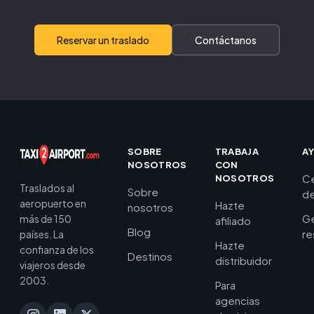
Reservar un traslado
Contáctanos
SOBRE
TRABAJA
A
NOSOTROS
CON
C
NOSOTROS
Traslados al
Sobre
de
aeropuerto en
Hazte
nosotros
Ge
más de 150
afiliado
Blog
re
países. La
Hazte
confianza de los
Destinos
distribuidor
viajeros desde
2003.
Para
agencias