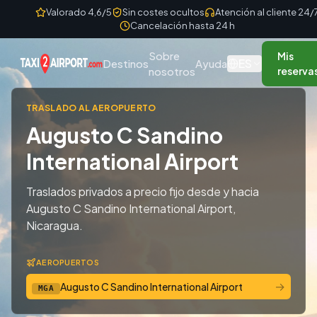
Skip to content
Valorado 4,6/5
Sin costes ocultos
Atención al cliente 24/
Cancelación hasta 24 h
Sobre
Mis
ES
Destinos
Ayuda
nosotros
reserva
TRASLADO AL AEROPUERTO
Augusto C Sandino
International Airport
Traslados privados a precio fijo desde y hacia
Augusto C Sandino International Airport,
Nicaragua.
AEROPUERTOS
→
Augusto C Sandino International Airport
MGA