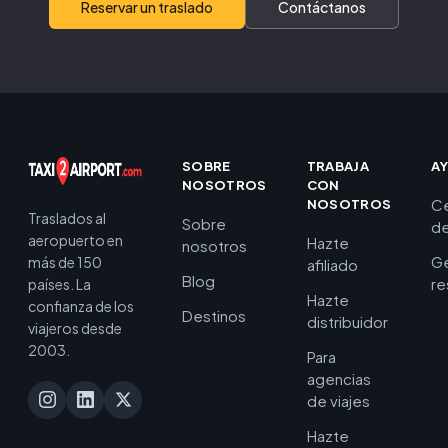
Reservar un traslado
Contáctanos
SOBRE
TRABAJA
A
NOSOTROS
CON
C
NOSOTROS
Traslados al
Sobre
de
aeropuerto en
Hazte
nosotros
Ge
más de 150
afiliado
Blog
re
países. La
Hazte
confianza de los
Destinos
distribuidor
viajeros desde
2003.
Para
agencias
de viajes
Hazte