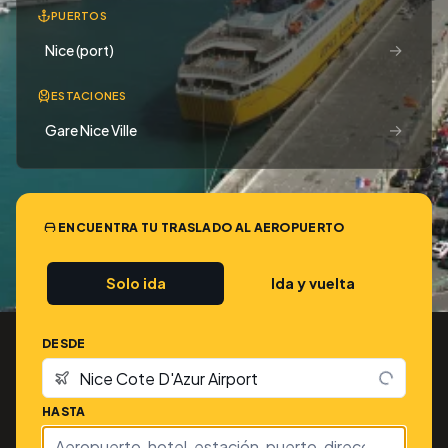
PUERTOS
→
Nice (port)
ESTACIONES
→
Gare Nice Ville
ENCUENTRA TU TRASLADO AL AEROPUERTO
Solo ida
Ida y vuelta
DESDE
HASTA