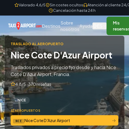
Skip to content
Valorado 4,6/5
Sin costes ocultos
Atención al cliente 24/
Cancelación hasta 24 h
Sobre
Mis
ES
Destinos
Ayuda
nosotros
reserva
TRASLADO AL AEROPUERTO
Nice Cote D'Azur Airport
Traslados privados a precio fijo desde y hacia Nice
Cote D'Azur Airport, Francia.
4.8/5 · 370 reseñas
←
NICE
AEROPUERTOS
→
Nice Cote D'Azur Airport
NCE