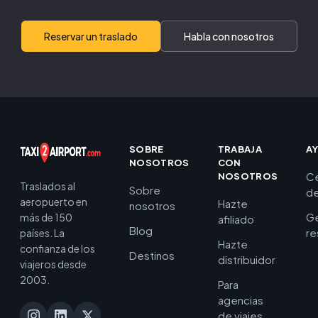
Reservar un traslado
Habla con nosotros
SOBRE
TRABAJA
A
NOSOTROS
CON
C
NOSOTROS
Traslados al
Sobre
de
aeropuerto en
Hazte
nosotros
Ge
más de 150
afiliado
Blog
re
países. La
Hazte
confianza de los
Destinos
distribuidor
viajeros desde
2003.
Para
agencias
de viajes