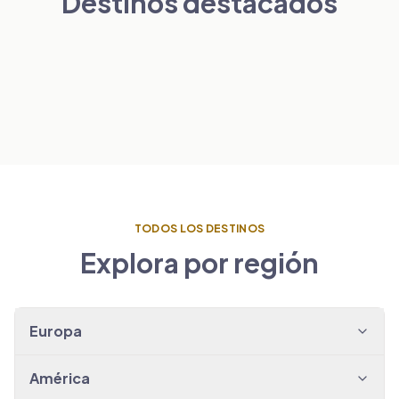
Destinos destacados
Londres
París
PAÍSES BAJOS
VER TRASLADOS
→
Ámsterdam
ESPAÑA
VER TRASLADOS
→
Barcelona
VER TRASLADOS
→
VER TRASLADOS
→
TODOS LOS DESTINOS
Explora por región
Europa
América