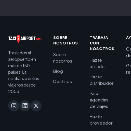
SOBRE
TRABAJA
A
NOSOTROS
CON
C
NOSOTROS
Traslados al
Sobre
de
aeropuerto en
Hazte
nosotros
Ge
más de 150
afiliado
Blog
re
países. La
Hazte
confianza de los
Destinos
distribuidor
viajeros desde
2003.
Para
agencias
de viajes
Hazte
proveedor