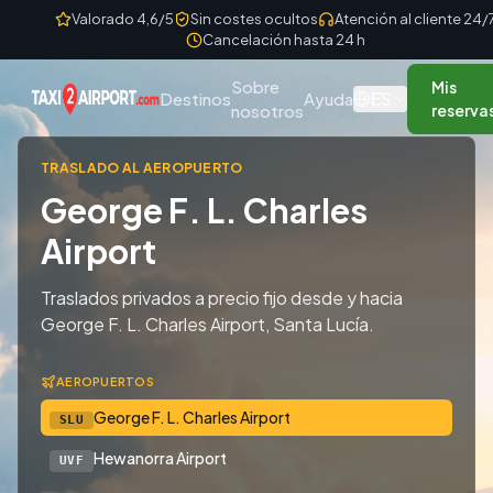
Skip to content
Valorado 4,6/5
Sin costes ocultos
Atención al cliente 24/
Cancelación hasta 24 h
Sobre
Mis
ES
Destinos
Ayuda
nosotros
reserva
TRASLADO AL AEROPUERTO
George F. L. Charles
Airport
Traslados privados a precio fijo desde y hacia
George F. L. Charles Airport, Santa Lucía.
AEROPUERTOS
George F. L. Charles Airport
SLU
Hewanorra Airport
UVF