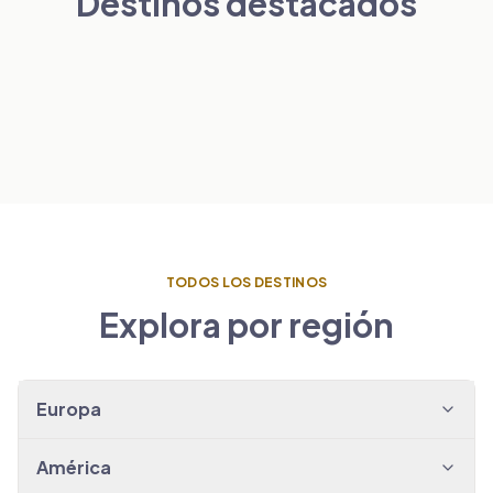
Destinos destacados
Londres
París
PAÍSES BAJOS
VER TRASLADOS
→
Ámsterdam
ESPAÑA
VER TRASLADOS
→
Barcelona
VER TRASLADOS
→
VER TRASLADOS
→
TODOS LOS DESTINOS
Explora por región
Europa
América