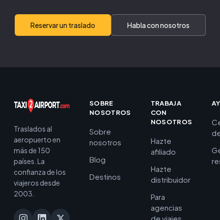
Reservar un traslado
Habla con nosotros
SOBRE
TRABAJA
A
NOSOTROS
CON
C
NOSOTROS
Traslados al
Sobre
de
aeropuerto en
Hazte
nosotros
Ge
más de 150
afiliado
Blog
re
países. La
Hazte
confianza de los
Destinos
distribuidor
viajeros desde
2003.
Para
agencias
de viajes