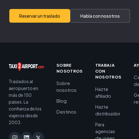
Reservar un traslado
Habla con nosotros
SOBRE
TRABAJA
A
NOSOTROS
CON
C
NOSOTROS
Traslados al
Sobre
de
aeropuerto en
Hazte
nosotros
Ge
más de 150
afiliado
Blog
re
países. La
Hazte
confianza de los
Destinos
distribuidor
viajeros desde
2003.
Para
agencias
de viajes