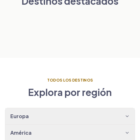
Destinos destacados
Londres
París
PAÍSES BAJOS
VER TRASLADOS
→
Ámsterdam
ESPAÑA
VER TRASLADOS
→
Barcelona
VER TRASLADOS
→
VER TRASLADOS
→
TODOS LOS DESTINOS
Explora por región
Europa
América