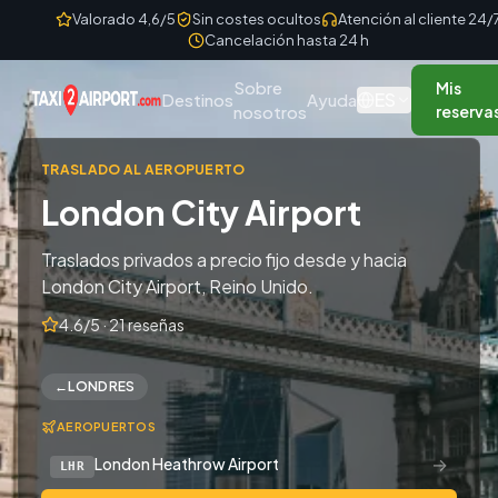
Skip to content
Valorado 4,6/5
Sin costes ocultos
Atención al cliente 24/
Cancelación hasta 24 h
Sobre
Mis
ES
Destinos
Ayuda
nosotros
reserva
TRASLADO AL AEROPUERTO
London City Airport
Traslados privados a precio fijo desde y hacia
London City Airport, Reino Unido.
4.6/5 · 21 reseñas
←
LONDRES
AEROPUERTOS
→
London Heathrow Airport
LHR