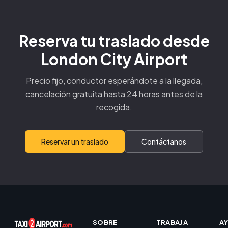
Reserva tu traslado desde
London City Airport
Precio fijo, conductor esperándote a la llegada,
cancelación gratuita hasta 24 horas antes de la
recogida.
Reservar un traslado
Contáctanos
SOBRE
TRABAJA
A