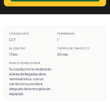
CÓDIGO IATA
TERMINALES
LCY
1
AL CENTRO
TIEMPO DE TRAYECTO
11 km
30 min
PUNTO DE RECOGIDA
Su conductor lo recibirá en
el área de llegadas de la
terminal única, con un
cartel con su nombre
después de la recogida de
equipaje.