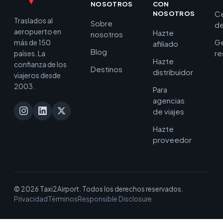
NOSOTROS
CON
C
NOSOTROS
Traslados al
Sobre
de
aeropuerto en
Hazte
nosotros
Ge
más de 150
afiliado
Blog
re
países. La
Hazte
confianza de los
Destinos
distribuidor
viajeros desde
2003.
Para
agencias
de viajes
Hazte
proveedor
© 2026 Taxi2Airport. Todos los derechos reservados.
Privacidad
Términos
Responsible Disclosure