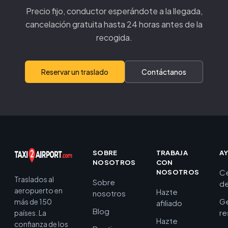
Precio fijo, conductor esperándote a la llegada,
cancelación gratuita hasta 24 horas antes de la
recogida.
Reservar un traslado
Contáctanos
SOBRE
TRABAJA
A
NOSOTROS
CON
C
NOSOTROS
Traslados al
Sobre
de
aeropuerto en
Hazte
nosotros
Ge
más de 150
afiliado
Blog
re
países. La
Hazte
confianza de los