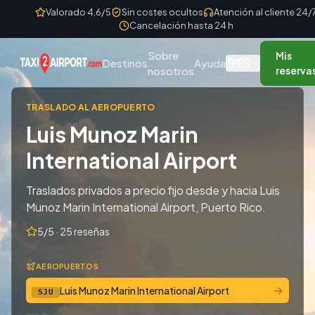
Skip to content
Valorado 4,6/5
Sin costes ocultos
Atención al cliente 24/
Cancelación hasta 24 h
Sobre
Mis
ES
Destinos
Ayuda
nosotros
reserva
TRASLADO AL AEROPUERTO
Luis Munoz Marin
International Airport
Traslados privados a precio fijo desde y hacia Luis
Munoz Marin International Airport, Puerto Rico.
5/5 · 25 reseñas
AEROPUERTOS
→
Luis Munoz Marin International Airport
SJU