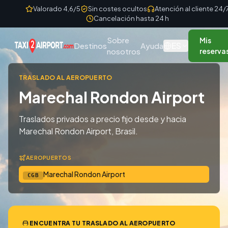
Skip to content
Valorado 4,6/5
Sin costes ocultos
Atención al cliente 24/
Cancelación hasta 24 h
Sobre
Mis
ES
Destinos
Ayuda
nosotros
reserva
TRASLADO AL AEROPUERTO
Marechal Rondon Airport
Traslados privados a precio fijo desde y hacia
Marechal Rondon Airport, Brasil.
AEROPUERTOS
Marechal Rondon Airport
CGB
ENCUENTRA TU TRASLADO AL AEROPUERTO