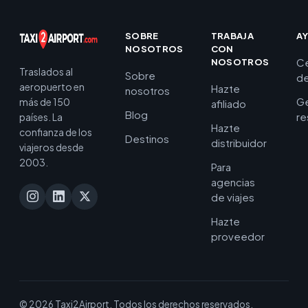
SOBRE
TRABAJA
A
NOSOTROS
CON
C
NOSOTROS
Traslados al
Sobre
de
aeropuerto en
Hazte
nosotros
Ge
más de 150
afiliado
Blog
re
países. La
Hazte
confianza de los
Destinos
distribuidor
viajeros desde
2003.
Para
agencias
de viajes
Hazte
proveedor
© 2026 Taxi2Airport. Todos los derechos reservados.