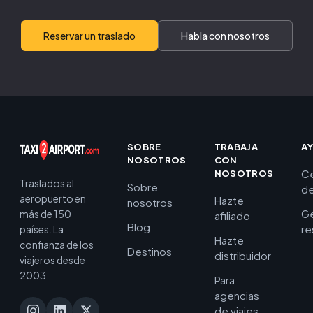
Reservar un traslado
Habla con nosotros
SOBRE
TRABAJA
A
NOSOTROS
CON
C
NOSOTROS
Traslados al
Sobre
de
aeropuerto en
Hazte
nosotros
Ge
más de 150
afiliado
Blog
re
países. La
Hazte
confianza de los
Destinos
distribuidor
viajeros desde
2003.
Para
agencias
de viajes