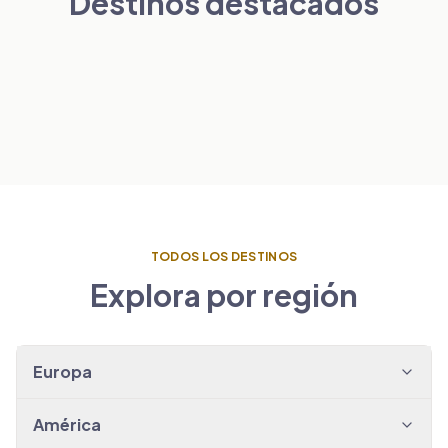
Destinos destacados
Londres
París
PAÍSES BAJOS
VER TRASLADOS
→
Ámsterdam
ESPAÑA
VER TRASLADOS
→
Barcelona
VER TRASLADOS
→
VER TRASLADOS
→
TODOS LOS DESTINOS
Explora por región
Europa
América