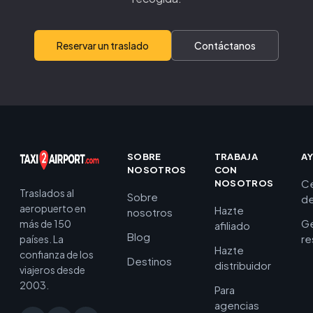
Reservar un traslado
Contáctanos
SOBRE
TRABAJA
A
NOSOTROS
CON
C
NOSOTROS
Traslados al
Sobre
de
aeropuerto en
Hazte
nosotros
Ge
más de 150
afiliado
Blog
re
países. La
Hazte
confianza de los
Destinos
distribuidor
viajeros desde
2003.
Para
agencias