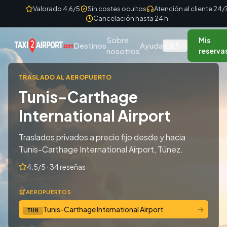
Skip to content
Valorado 4,6/5
Sin costes ocultos
Atención al cliente 24/
Cancelación hasta 24 h
Sobre
Mis
ES
Destinos
Ayuda
nosotros
reserva
TRASLADO AL AEROPUERTO
Tunis-Carthage
International Airport
Traslados privados a precio fijo desde y hacia
Tunis-Carthage International Airport, Túnez.
4.5/5 · 34 reseñas
AEROPUERTOS
→
Tunis-Carthage International Airport
TUN