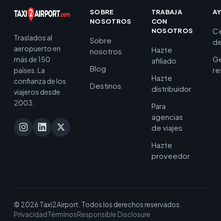
SOBRE
TRABAJA
A
NOSOTROS
CON
C
NOSOTROS
Traslados al
Sobre
de
aeropuerto en
Hazte
nosotros
Ge
más de 150
afiliado
Blog
re
países. La
Hazte
confianza de los
Destinos
distribuidor
viajeros desde
2003.
Para
agencias
de viajes
Hazte
proveedor
© 2026 Taxi2Airport. Todos los derechos reservados.
Privacidad
Términos
Responsible Disclosure