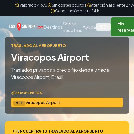
Skip to content
Valorado 4,6/5
Sin costes ocultos
Atención al cliente 24/
Cancelación hasta 24 h
Sobre
Mis
ES
Destinos
Ayuda
nosotros
reserva
TRASLADO AL AEROPUERTO
Viracopos Airport
Traslados privados a precio fijo desde y hacia
Viracopos Airport, Brasil.
AEROPUERTOS
Viracopos Airport
VCP
ENCUENTRA TU TRASLADO AL AEROPUERTO