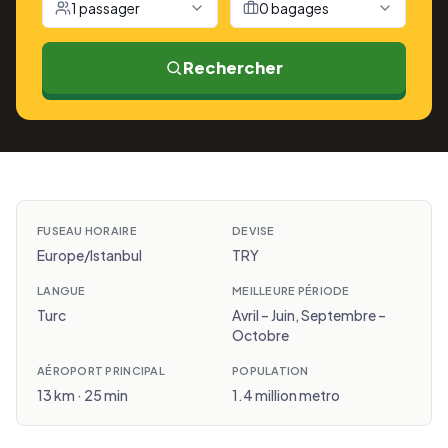
1 passager
0 bagages
Rechercher
FUSEAU HORAIRE
DEVISE
Europe/Istanbul
TRY
LANGUE
MEILLEURE PÉRIODE
Turc
Avril – Juin, Septembre –
Octobre
AÉROPORT PRINCIPAL
POPULATION
13 km · 25 min
1.4 million metro