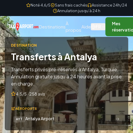
Skip to content
Noté 4,6/5
Sans frais cachés
Assistance 24h/24
Annulation jusqu’à 24 h
À
Mes
FR
Destinations
Aide
propos
réservati
DESTINATION
Transferts à Antalya
Transferts privés pré-réservés à Antalya, Turquie.
Annulation gratuite jusqu’à 24 heures avant la prise
en charge.
4.5/5 · 258 avis
AÉROPORTS
→
Antalya Airport
AYT