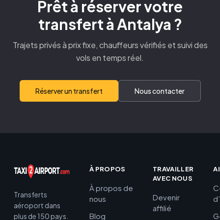
Prêt à réserver votre
transfert à Antalya ?
Trajets privés à prix fixe, chauffeurs vérifiés et suivi des
vols en temps réel.
Réserver un transfert
Nous contacter
À PROPOS
TRAVAILLER
A
AVEC NOUS
À propos de
C
Transferts
Devenir
nous
d
aéroport dans
affilié
Blog
G
plus de 150 pays.