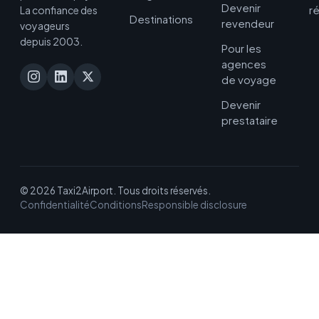
Devenir
r
La confiance des
Destinations
revendeur
voyageurs
depuis 2003.
Pour les
agences
de voyage
Devenir
prestataire
© 2026 Taxi2Airport. Tous droits réservés.
Confidentialité
Conditions
Responsible disclosure