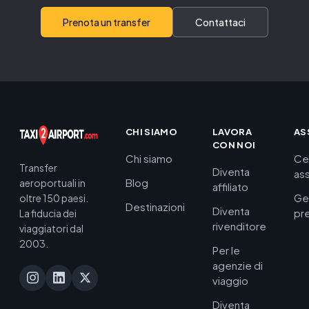
Prenota un transfer
Contattaci
CHI SIAMO
LAVORA
AS
CON NOI
Chi siamo
Ce
Transfer
Diventa
as
Blog
aeroportuali in
affiliato
Ge
oltre 150 paesi.
Destinazioni
Diventa
pr
La fiducia dei
rivenditore
viaggiatori dal
2003.
Per le
agenzie di
viaggio
Diventa