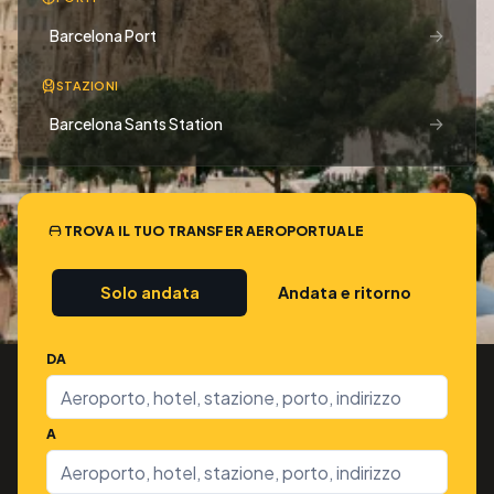
→
Barcelona Port
STAZIONI
→
Barcelona Sants Station
TROVA IL TUO TRANSFER AEROPORTUALE
Solo andata
Andata e ritorno
DA
A