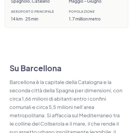
Spagnolo, Catalano
Maggio – Giugno
AEROPORTO PRINCIPALE
POPOLAZIONE
14 km · 25 min
1.7 million metro
Su Barcellona
Barcellona è la capitale della Catalogna e la
seconda città della Spagna per dimensioni, con
circa 1,66 milioni di abitanti entro i confini
comunali e circa 5,5 milioni nell’area
metropolitana. Si affaccia sul Mediterraneo tra
le colline del Collserola e il mare, il che rende il
suo assetto urbano insolitamente leggibile: il