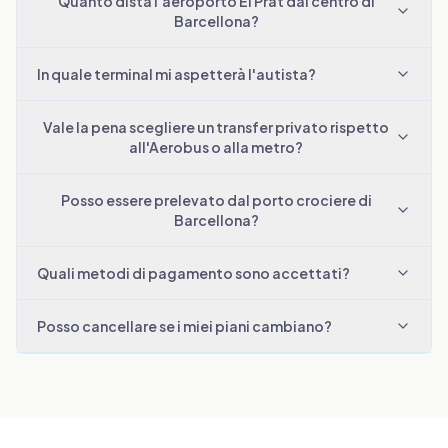
Quanto dista l'aeroporto El Prat dal centro di
Barcellona?
In quale terminal mi aspetterà l'autista?
Vale la pena scegliere un transfer privato rispetto
all'Aerobus o alla metro?
Posso essere prelevato dal porto crociere di
Barcellona?
Quali metodi di pagamento sono accettati?
Posso cancellare se i miei piani cambiano?