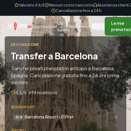
Skip to content
Valutato 4,6/5
Nessun costo nascosto
Assistenza clienti
Cancellazione fino a 24 h
Chi
Le mie
IT
Destinazioni
Assistenza
siamo
prenotaz
DESTINAZIONE
Transfer a Barcelona
Transfer privati prenotati in anticipo a Barcelona,
Spagna. Cancellazione gratuita fino a 24 ore prima
del ritiro.
4.5/5 · 498 recensioni
AEROPORTI
→
Barcelona Airport - El Prat
BCN
PORTI