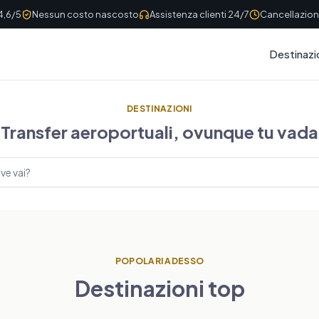
4,6/5
Nessun costo nascosto
Assistenza clienti 24/7
Cancellazione
Destinazi
DESTINAZIONI
Transfer aeroportuali, ovunque tu vada
stinazioni
POPOLARI ADESSO
Destinazioni top