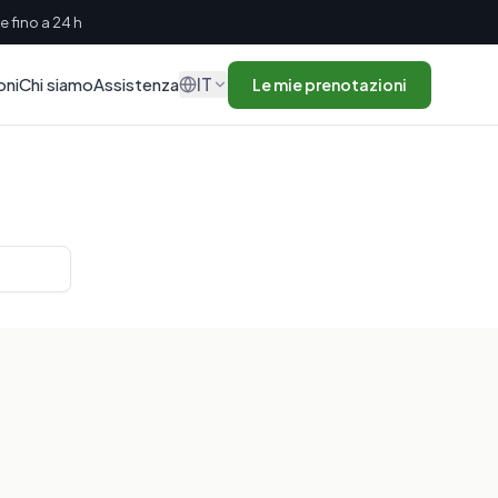
 fino a 24 h
IT
oni
Chi siamo
Assistenza
Le mie prenotazioni