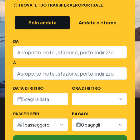
TROVA IL TUO TRANSFER AEROPORTUALE
Solo andata
Andata e ritorno
DA
A
DATA DI RITIRO
ORA DI RITIRO
Scegli la data
PASSEGGERI
BAGAGLI
1 passeggero
0 bagagli