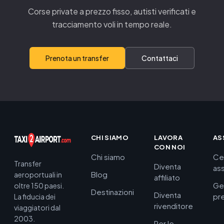
Corse private a prezzo fisso, autisti verificati e
tracciamento voli in tempo reale.
Prenota un transfer
Contattaci
CHI SIAMO
LAVORA
AS
CON NOI
Chi siamo
Ce
Transfer
Diventa
as
Blog
aeroportuali in
affiliato
Ge
oltre 150 paesi.
Destinazioni
Diventa
pr
La fiducia dei
rivenditore
viaggiatori dal
2003.
Per le