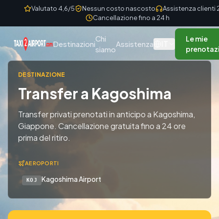
Skip to content
Valutato 4,6/5
Nessun costo nascosto
Assistenza clienti
Cancellazione fino a 24 h
Chi
Le mie
IT
Destinazioni
Assistenza
siamo
prenotaz
DESTINAZIONE
Transfer a Kagoshima
Transfer privati prenotati in anticipo a Kagoshima,
Giappone. Cancellazione gratuita fino a 24 ore
prima del ritiro.
AEROPORTI
Kagoshima Airport
KOJ