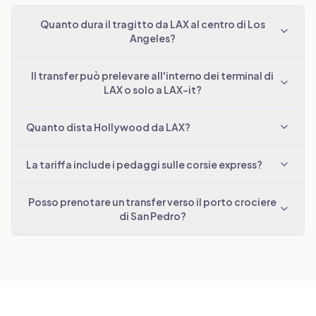
Quanto dura il tragitto da LAX al centro di Los
Angeles?
Il transfer può prelevare all'interno dei terminal di
LAX o solo a LAX-it?
Quanto dista Hollywood da LAX?
La tariffa include i pedaggi sulle corsie express?
Posso prenotare un transfer verso il porto crociere
di San Pedro?