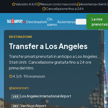
Skip to content
Valutato 4,6/5
Nessun costo nascosto
Assistenza clienti
Cancellazione fino a 24 h
Chi
Le mie
IT
Destinazioni
Assistenza
siamo
prenotaz
DESTINAZIONE
Transfer a Los Angeles
Transfer privati prenotati in anticipo a Los Angeles,
Stati Uniti. Cancellazione gratuita fino a 24 ore
prima del ritiro.
4.3/5 · 95 recensioni
AEROPORTI
Los Angeles International Airport
LAX
→
Van Nuys Airport
VNY