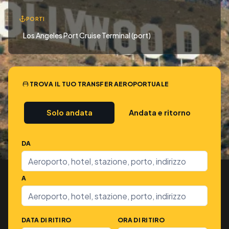
PORTI
Los Angeles Port Cruise Terminal (port)
TROVA IL TUO TRANSFER AEROPORTUALE
Solo andata
Andata e ritorno
DA
A
DATA DI RITIRO
ORA DI RITIRO