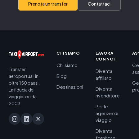
Prenota un transfer
Contattaci
CHI SIAMO
LAVORA
AS
CON NOI
Chi siamo
Ce
Transfer
Diventa
as
Blog
aeroportuali in
affiliato
Ge
oltre 150 paesi.
Destinazioni
Diventa
pr
La fiducia dei
rivenditore
viaggiatori dal
2003.
Per le
agenzie di
viaggio
Diventa
fornitore