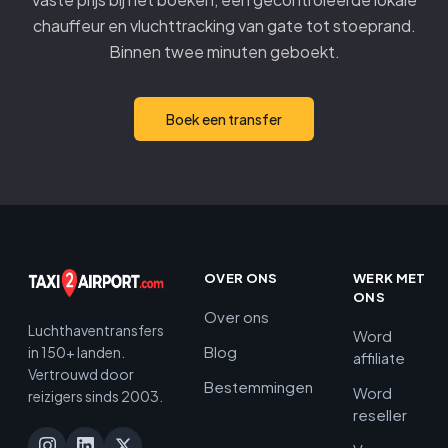
chauffeur en vluchttracking van gate tot stoeprand.
Binnen twee minuten geboekt.
Boek een transfer
OVER ONS
WERK MET
ONS
Over ons
Luchthaventransfers
Word
Blog
in 150+ landen.
affiliate
Vertrouwd door
Bestemmingen
Word
reizigers sinds 2003.
reseller