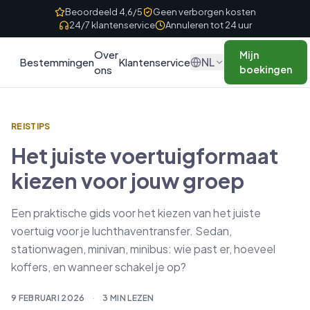
Skip to content
Beoordeeld 4,6/5
Geen verborgen kosten
24/7 klantenservice
Annuleren tot 24 uur
Over
Mijn
NL
Bestemmingen
Klantenservice
ons
boekingen
REISTIPS
Het juiste voertuigformaat
kiezen voor jouw groep
Een praktische gids voor het kiezen van het juiste
voertuig voor je luchthaventransfer. Sedan,
stationwagen, minivan, minibus: wie past er, hoeveel
koffers, en wanneer schakel je op?
9 FEBRUARI 2026
·
3 MIN LEZEN