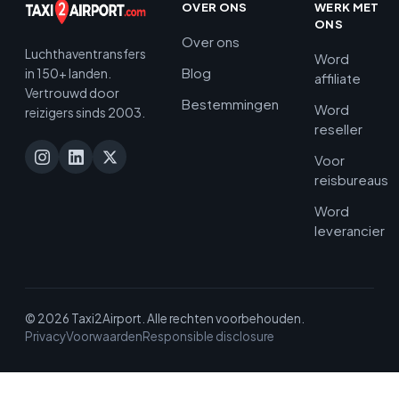
OVER ONS
WERK MET
ONS
Over ons
Luchthaventransfers
Word
Blog
in 150+ landen.
affiliate
Vertrouwd door
Bestemmingen
Word
reizigers sinds 2003.
reseller
Voor
reisbureaus
Word
leverancier
© 2026 Taxi2Airport. Alle rechten voorbehouden.
Privacy
Voorwaarden
Responsible disclosure