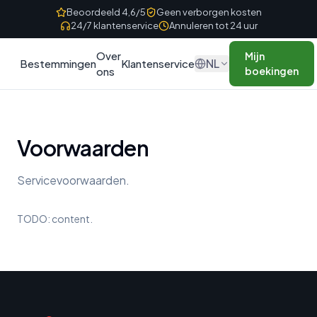
Skip to content
Beoordeeld 4,6/5
Geen verborgen kosten
24/7 klantenservice
Annuleren tot 24 uur
Over
Mijn
NL
Bestemmingen
Klantenservice
ons
boekingen
Voorwaarden
Servicevoorwaarden.
TODO: content.