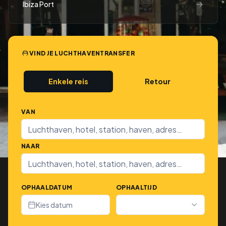
→
Ibiza Port
VIND JE LUCHTHAVENTRANSFER
Enkele reis
Retour
VAN
NAAR
OPHAALDATUM
OPHAALTIJD
Kies datum