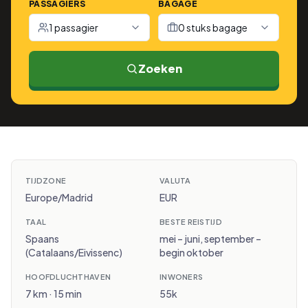
PASSAGIERS
BAGAGE
1 passagier
0 stuks bagage
Zoeken
TIJDZONE
VALUTA
Europe/Madrid
EUR
TAAL
BESTE REISTIJD
Spaans
mei – juni, september –
(Catalaans/Eivissenc)
begin oktober
HOOFDLUCHTHAVEN
INWONERS
7 km · 15 min
55k