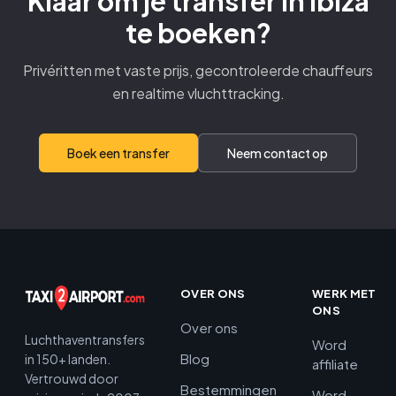
Klaar om je transfer in Ibiza
te boeken?
Privéritten met vaste prijs, gecontroleerde chauffeurs
en realtime vluchttracking.
Boek een transfer
Neem contact op
OVER ONS
WERK MET
ONS
Over ons
Luchthaventransfers
Word
Blog
in 150+ landen.
affiliate
Vertrouwd door
Bestemmingen
Word