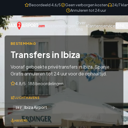
Skip to content
Beoordeeld 4,6/5
Geen verborgen kosten
24/7 kla
Annuleren tot 24 uur
Over
NL
Bestemmingen
Klantenservice
ons
BESTEMMING
Transfers in Ibiza
Vooraf geboekte privétransfers in Ibiza, Spanje.
Gratis annuleren tot 24 uur voor de ophaaltijd.
4.8/5 · 188 beoordelingen
LUCHTHAVENS
→
Ibiza Airport
IBZ
HAVENS