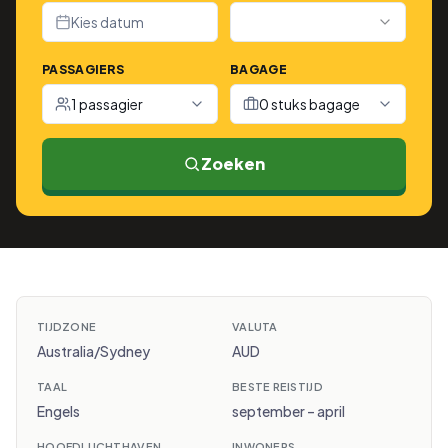
Kies datum
PASSAGIERS
BAGAGE
1 passagier
0 stuks bagage
Zoeken
TIJDZONE
VALUTA
Australia/Sydney
AUD
TAAL
BESTE REISTIJD
Engels
september – april
HOOFDLUCHTHAVEN
INWONERS