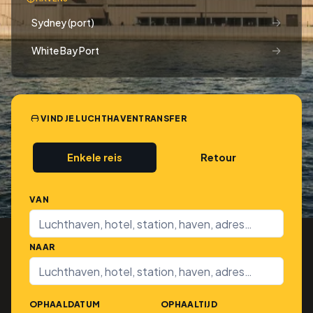
→
Sydney (port)
→
White Bay Port
VIND JE LUCHTHAVENTRANSFER
Enkele reis
Retour
VAN
NAAR
OPHAALDATUM
OPHAALTIJD