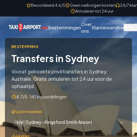
Skip to content
Beoordeeld 4,6/5
Geen verborgen kosten
24/7 kla
Annuleren tot 24 uur
Over
NL
Bestemmingen
Klantenservice
ons
BESTEMMING
Transfers in Sydney
Vooraf geboekte privétransfers in Sydney,
Australië. Gratis annuleren tot 24 uur voor de
ophaaltijd.
4.7/5 · 141 beoordelingen
LUCHTHAVENS
→
Sydney - Kingsford Smith Airport
SYD
HAVENS