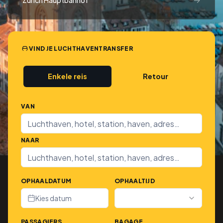
Zurich Hauptbanhof
VIND JE LUCHTHAVENTRANSFER
Enkele reis
Retour
VAN
NAAR
OPHAALDATUM
OPHAALTIJD
Kies datum
PASSAGIERS
BAGAGE