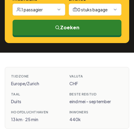
1 passagier
0 stuks bagage
Zoeken
TIJDZONE
VALUTA
Europe/Zurich
CHF
TAAL
BESTE REISTIJD
Duits
eind mei – september
HOOFDLUCHTHAVEN
INWONERS
13 km · 25 min
440k