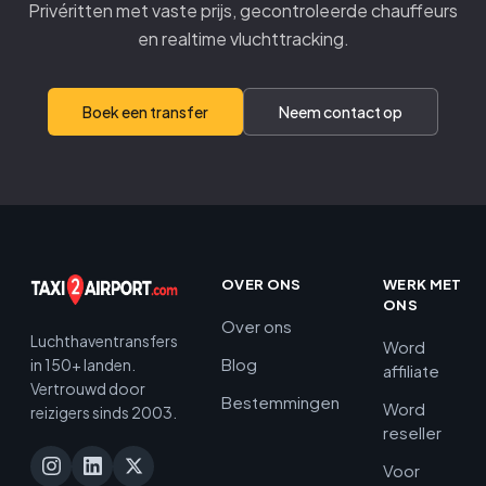
Privéritten met vaste prijs, gecontroleerde chauffeurs
en realtime vluchttracking.
Boek een transfer
Neem contact op
OVER ONS
WERK MET
ONS
Over ons
Luchthaventransfers
Word
Blog
in 150+ landen.
affiliate
Vertrouwd door
Bestemmingen
Word
reizigers sinds 2003.
reseller
Voor