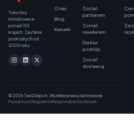
O nas
Zostań
Cen
Transfery
partnerem
pom
Blog
lotniskowe w
Zostań
Zarz
ponad 150
Kierunki
resellerem
reze
krajach. Zaufanie
podróżnych od
Dla biur
2003 roku.
podróży
Zostań
dostawcą
© 2026 Taxi2Airport. Wszelkie prawa zastrzeżone.
Prywatność
Regulamin
Responsible Disclosure