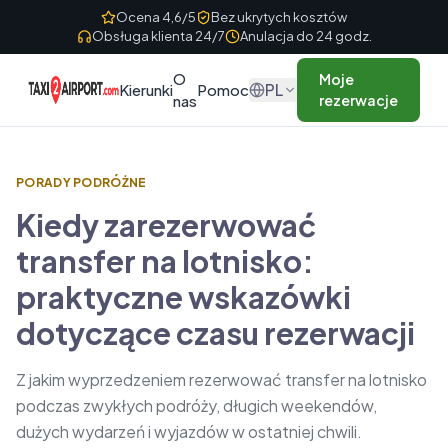
Skip to content
Ocena 4,6/5
Bez ukrytych kosztów
Obsługa klienta 24/7
Anulacja do 24 godz.
O
Moje
PL
Kierunki
Pomoc
nas
rezerwacje
PORADY PODRÓŻNE
Kiedy zarezerwować
transfer na lotnisko:
praktyczne wskazówki
dotyczące czasu rezerwacji
Z jakim wyprzedzeniem rezerwować transfer na lotnisko
podczas zwykłych podróży, długich weekendów,
dużych wydarzeń i wyjazdów w ostatniej chwili.