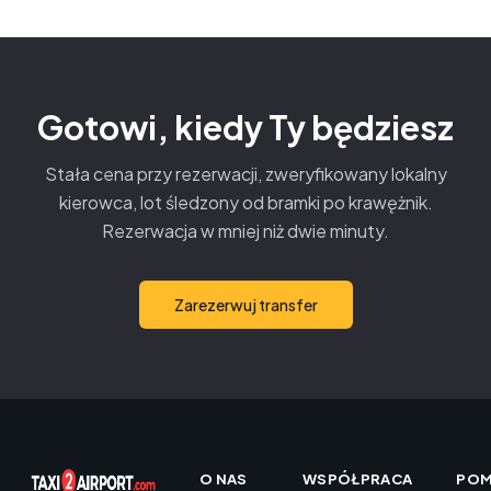
TREND
Gotowi, kiedy Ty będziesz
Stała cena przy rezerwacji, zweryfikowany lokalny
kierowca, lot śledzony od bramki po krawężnik.
Rezerwacja w mniej niż dwie minuty.
Zarezerwuj transfer
O NAS
WSPÓŁPRACA
PO