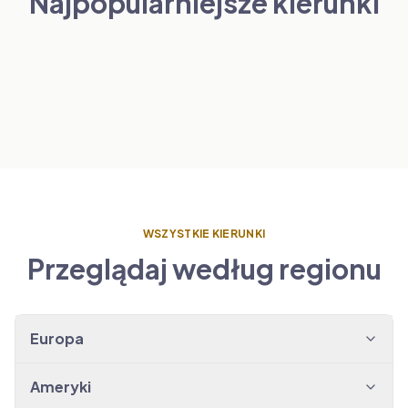
Najpopularniejsze kierunki
Londyn
Paryż
HOLANDIA
ZOBACZ TRANSFERY
→
Amsterdam
HISZPANIA
ZOBACZ TRANSFERY
→
Barcelona
ZOBACZ TRANSFERY
→
ZOBACZ TRANSFERY
→
WSZYSTKIE KIERUNKI
Przeglądaj według regionu
Europa
Ameryki