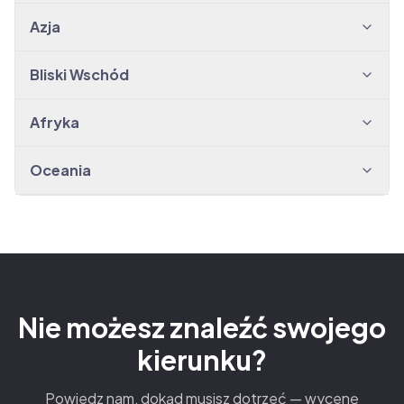
Azja
Bliski Wschód
Afryka
Oceania
Nie możesz znaleźć swojego
kierunku?
Powiedz nam, dokąd musisz dotrzeć — wycenę