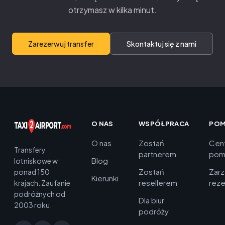
otrzymasz w kilka minut.
Zarezerwuj transfer
Skontaktuj się z nami
O NAS
WSPÓŁPRACA
PO
O nas
Zostań
Cen
Transfery
partnerem
pom
Blog
lotniskowe w
Zostań
Zarz
ponad 150
Kierunki
resellerem
reze
krajach. Zaufanie
podróżnych od
Dla biur
2003 roku.
podróży