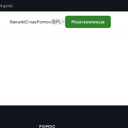
24 godz.
PL
Kierunki
O nas
Pomoc
Moje rezerwacje
POMOC