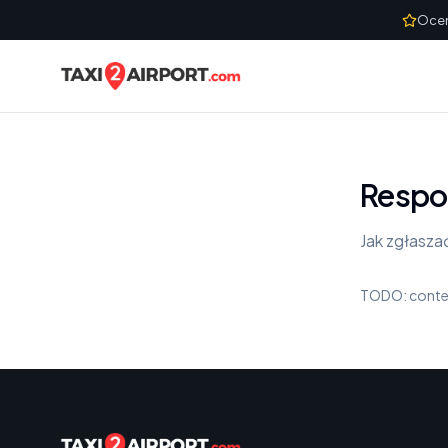
Skip to content
Ocen
Respon
Jak zgłasz
TODO: conte