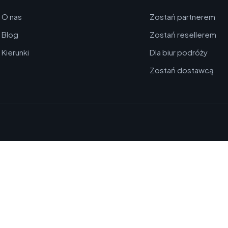
O nas
Zostań partnerem
Blog
Zostań resellerem
Kierunki
Dla biur podróży
Zostań dostawcą