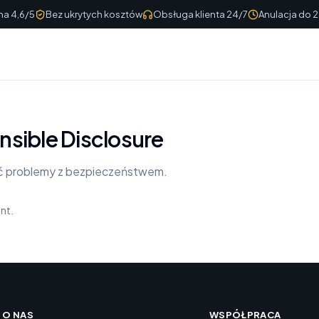
a 4,6/5
Bez ukrytych kosztów
Obsługa klienta 24/7
Anulacja do 
sible Disclosure
ać problemy z bezpieczeństwem.
nt.
O NAS
WSPÓŁPRACA