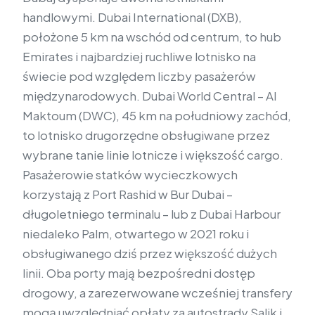
handlowymi. Dubai International (DXB),
położone 5 km na wschód od centrum, to hub
Emirates i najbardziej ruchliwe lotnisko na
świecie pod względem liczby pasażerów
międzynarodowych. Dubai World Central – Al
Maktoum (DWC), 45 km na południowy zachód,
to lotnisko drugorzędne obsługiwane przez
wybrane tanie linie lotnicze i większość cargo.
Pasażerowie statków wycieczkowych
korzystają z Port Rashid w Bur Dubai –
długoletniego terminalu – lub z Dubai Harbour
niedaleko Palm, otwartego w 2021 roku i
obsługiwanego dziś przez większość dużych
linii. Oba porty mają bezpośredni dostęp
drogowy, a zarezerwowane wcześniej transfery
mogą uwzględniać opłaty za autostrady Salik i