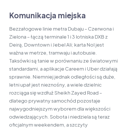
Komunikacja miejska
Bezzałogowe linie metra Dubaju – Czerwona i
Zielona – łączą terminale 1 i 3 lotniska DXB z
Deirą, Downtown i Jebel Ali; karta Nol jest
ważna w metrze, tramwaju i autobusie.
Taksówki są tanie w porównaniu ze światowymi
standardami, a aplikacje Careem i Uber działają
sprawnie. Niemniej jednak odległości są duże,
letni upał jest nieznośny, a wiele dzielnic
rozciąga się wzdłuż Sheikh Zayed Road –
dlatego prywatny samochód pozostaje
najwygodniejszym wyborem dla większości
odwiedzających. Sobota i niedziela są teraz
oficjalnym weekendem, a szczyty