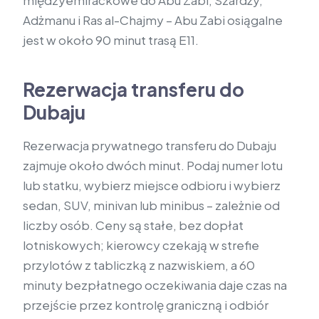
międzyemirackowe do Abu Zabi, Szardży,
Adżmanu i Ras al-Chajmy – Abu Zabi osiągalne
jest w około 90 minut trasą E11.
Rezerwacja transferu do
Dubaju
Rezerwacja prywatnego transferu do Dubaju
zajmuje około dwóch minut. Podaj numer lotu
lub statku, wybierz miejsce odbioru i wybierz
sedan, SUV, minivan lub minibus – zależnie od
liczby osób. Ceny są stałe, bez dopłat
lotniskowych; kierowcy czekają w strefie
przylotów z tabliczką z nazwiskiem, a 60
minuty bezpłatnego oczekiwania daje czas na
przejście przez kontrolę graniczną i odbiór