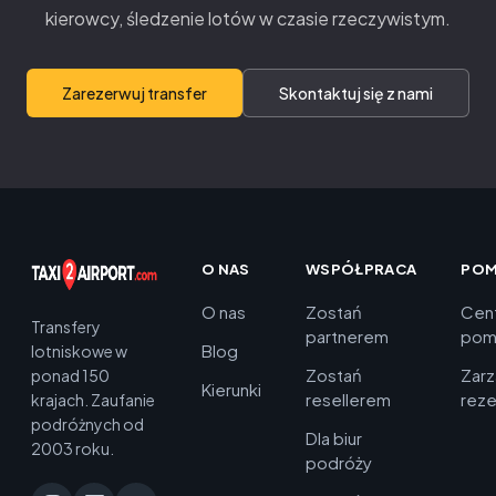
kierowcy, śledzenie lotów w czasie rzeczywistym.
Zarezerwuj transfer
Skontaktuj się z nami
O NAS
WSPÓŁPRACA
PO
O nas
Zostań
Cen
Transfery
partnerem
pom
Blog
lotniskowe w
Zostań
Zarz
ponad 150
Kierunki
resellerem
reze
krajach. Zaufanie
podróżnych od
Dla biur
2003 roku.
podróży