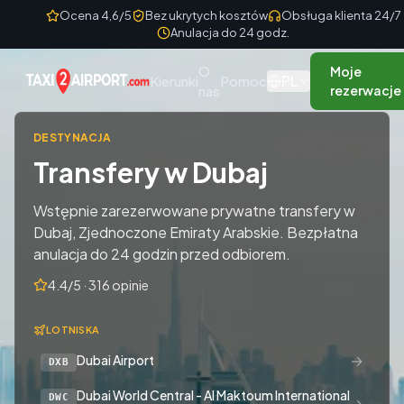
Skip to content
Ocena 4,6/5
Bez ukrytych kosztów
Obsługa klienta 24/7
Anulacja do 24 godz.
O
Moje
PL
Kierunki
Pomoc
nas
rezerwacje
DESTYNACJA
Transfery w Dubaj
Wstępnie zarezerwowane prywatne transfery w
Dubaj, Zjednoczone Emiraty Arabskie. Bezpłatna
anulacja do 24 godzin przed odbiorem.
4.4/5 · 316 opinie
LOTNISKA
→
Dubai Airport
DXB
Dubai World Central - Al Maktoum International
DWC
→