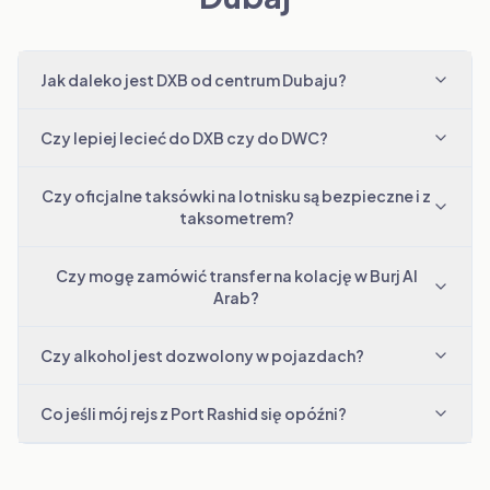
Jak daleko jest DXB od centrum Dubaju?
Czy lepiej lecieć do DXB czy do DWC?
Czy oficjalne taksówki na lotnisku są bezpieczne i z
taksometrem?
Czy mogę zamówić transfer na kolację w Burj Al
Arab?
Czy alkohol jest dozwolony w pojazdach?
Co jeśli mój rejs z Port Rashid się opóźni?