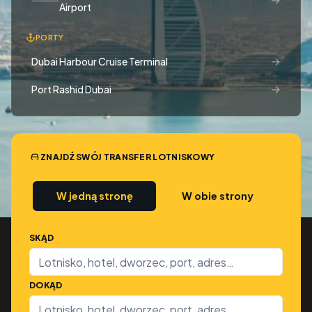
Airport
PORTY
→
Dubai Harbour Cruise Terminal
→
Port Rashid Dubai
ZNAJDŹ SWÓJ TRANSFER LOTNISKOWY
W jedną stronę
W obie strony
SKĄD
DOKĄD