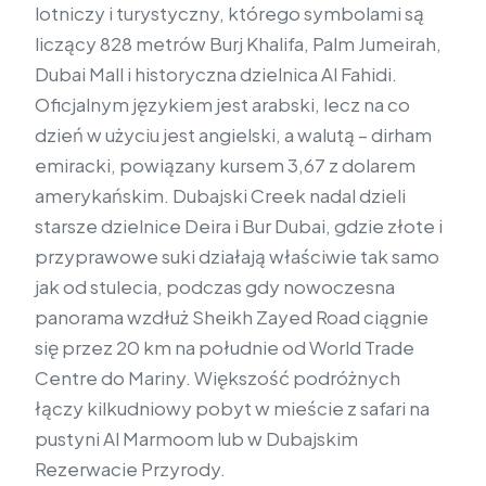
lotniczy i turystyczny, którego symbolami są
liczący 828 metrów Burj Khalifa, Palm Jumeirah,
Dubai Mall i historyczna dzielnica Al Fahidi.
Oficjalnym językiem jest arabski, lecz na co
dzień w użyciu jest angielski, a walutą – dirham
emiracki, powiązany kursem 3,67 z dolarem
amerykańskim. Dubajski Creek nadal dzieli
starsze dzielnice Deira i Bur Dubai, gdzie złote i
przyprawowe suki działają właściwie tak samo
jak od stulecia, podczas gdy nowoczesna
panorama wzdłuż Sheikh Zayed Road ciągnie
się przez 20 km na południe od World Trade
Centre do Mariny. Większość podróżnych
łączy kilkudniowy pobyt w mieście z safari na
pustyni Al Marmoom lub w Dubajskim
Rezerwacie Przyrody.