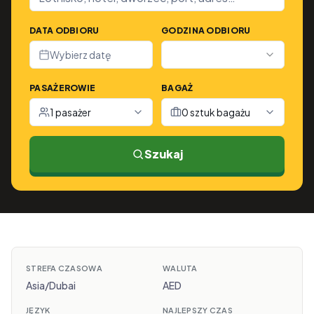
DATA ODBIORU
GODZINA ODBIORU
Wybierz datę
PASAŻEROWIE
BAGAŻ
1 pasażer
0 sztuk bagażu
Szukaj
STREFA CZASOWA
WALUTA
Asia/Dubai
AED
JĘZYK
NAJLEPSZY CZAS