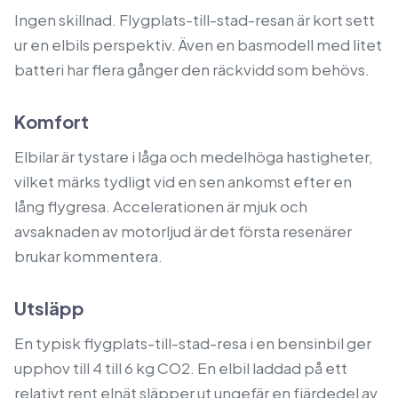
Ingen skillnad. Flygplats-till-stad-resan är kort sett
ur en elbils perspektiv. Även en basmodell med litet
batteri har flera gånger den räckvidd som behövs.
Komfort
Elbilar är tystare i låga och medelhöga hastigheter,
vilket märks tydligt vid en sen ankomst efter en
lång flygresa. Accelerationen är mjuk och
avsaknaden av motorljud är det första resenärer
brukar kommentera.
Utsläpp
En typisk flygplats-till-stad-resa i en bensinbil ger
upphov till 4 till 6 kg CO2. En elbil laddad på ett
relativt rent elnät släpper ut ungefär en fjärdedel av