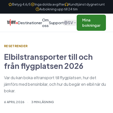
Skip to content
Betyg 4,6/5
Inga dolda avgifter
Kundtjänst dygnet runt
Avbokning upp till 24 tim
Om
Mina
SV
Destinationer
Support
oss
bokningar
RESETRENDER
Elbilstransporter till och
från flygplatsen 2026
Var du kan boka eltransport till flygplatsen, hur det
jämförs med bensinbilar, och hur du begär en elbil när du
bokar.
6 APRIL 2026
·
3 MIN LÄSNING