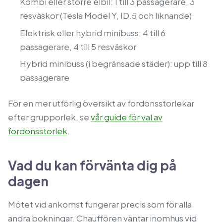
Kombi eller större elbil: 1 till 3 passagerare, 3
resväskor (Tesla Model Y, ID.5 och liknande)
Elektrisk eller hybrid minibuss: 4 till 6
passagerare, 4 till 5 resväskor
Hybrid minibuss (i begränsade städer): upp till 8
passagerare
För en mer utförlig översikt av fordonsstorlekar
efter grupporlek, se
vår guide för val av
fordonsstorlek
.
Vad du kan förvänta dig på
dagen
Mötet vid ankomst fungerar precis som för alla
andra bokningar. Chauffören väntar inomhus vid