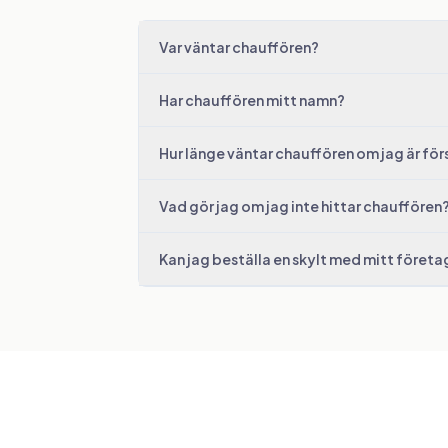
Var väntar chauffören?
Har chauffören mitt namn?
Hur länge väntar chauffören om jag är fö
Vad gör jag om jag inte hittar chauffören
Kan jag beställa en skylt med mitt föret