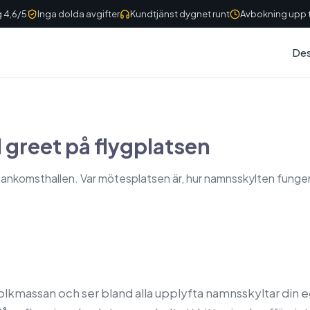
 4,6/5
Inga dolda avgifter
Kundtjänst dygnet runt
Avbokning upp ti
Des
 greet på flygplatsen
 ankomsthallen. Var mötesplatsen är, hur namnsskylten funge
folkmassan och ser bland alla upplyfta namnsskyltar din