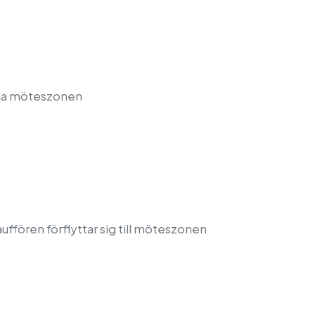
ala möteszonen
ffören förflyttar sig till möteszonen