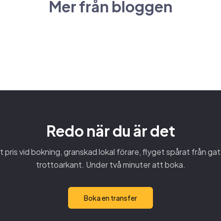
Mer från bloggen
 händer när planerna ändras
er
Redo när du är det
 pris vid bokning, granskad lokal förare, flyget spårat från gate
trottoarkant. Under två minuter att boka.
Boka en transfer