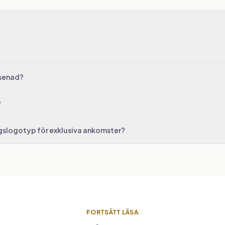
rsenad?
?
agslogotyp för exklusiva ankomster?
FORTSÄTT LÄSA