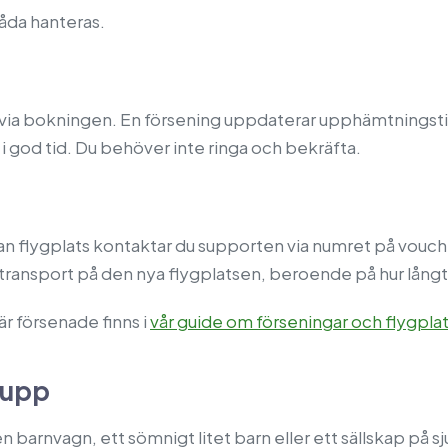
åda hanteras.
id via bokningen. En försening uppdaterar upphämtningst
 god tid. Du behöver inte ringa och bekräfta.
nan flygplats kontaktar du supporten via numret på vou
n transport på den nya flygplatsen, beroende på hur lång
r försenade finns i
vår guide om förseningar och flygplat
rupp
 barnvagn, ett sömnigt litet barn eller ett sällskap på 