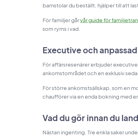
barnstolar du beställt, hjälper till at
För familjer går
vår guide för familjetra
som ryms i vad.
Executive och anpassad
För affärsresenärer erbjuder executi
ankomstområdet och en exklusiv sedan 
För större ankomstsällskap, som en mo
chaufförer via en enda bokning med e
Vad du gör innan du lan
Nästan ingenting. Tre enkla saker under