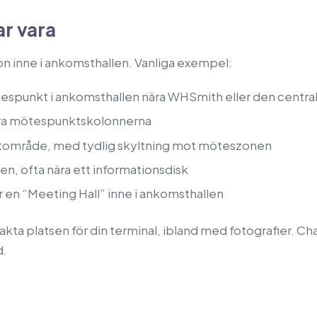
r vara
on inne i ankomsthallen. Vanliga exempel:
ötespunkt i ankomsthallen nära WHSmith eller den centr
nära mötespunktskolonnerna
tområde, med tydlig skyltning mot möteszonen
n, ofta nära ett informationsdisk
r en “Meeting Hall” inne i ankomsthallen
ta platsen för din terminal, ibland med fotografier. Chau
d.