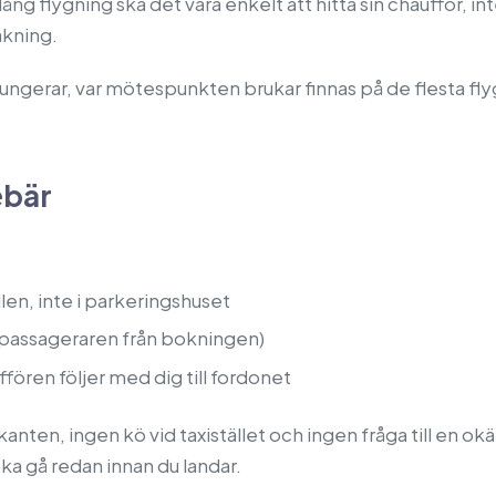
n lång flygning ska det vara enkelt att hitta sin chaufför, i
åkning.
 fungerar, var mötespunkten brukar finnas på de flesta 
ebär
len, inte i parkeringshuset
dpassageraren från bokningen)
ffören följer med dig till fordonet
kanten, ingen kö vid taxistället och ingen fråga till en o
ka gå redan innan du landar.