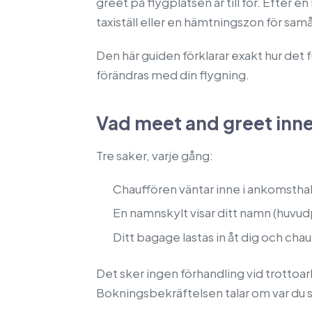
greet på flygplatsen är till för. Efter e
taxiställ eller en hämtningszon för sam
Den här guiden förklarar exakt hur det
förändras med din flygning.
Vad meet and greet inn
Tre saker, varje gång:
Chauffören väntar inne i ankomsthal
En namnskylt visar ditt namn (huvu
Ditt bagage lastas in åt dig och chau
Det sker ingen förhandling vid trottoar
Bokningsbekräftelsen talar om var du s