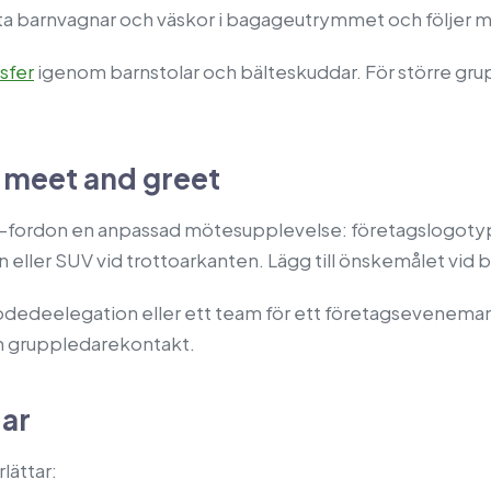
t lasta barnvagnar och väskor i bagageutrymmet och följer 
nsfer
igenom barnstolar och bälteskuddar. För större gr
 meet and greet
ve-fordon en anpassad mötesupplevelse: företagslogotyp
eller SUV vid trottoarkanten. Lägg till önskemålet vid 
dedeelegation eller ett team för ett företagsevenemang
n gruppledarekontakt.
dar
lättar: