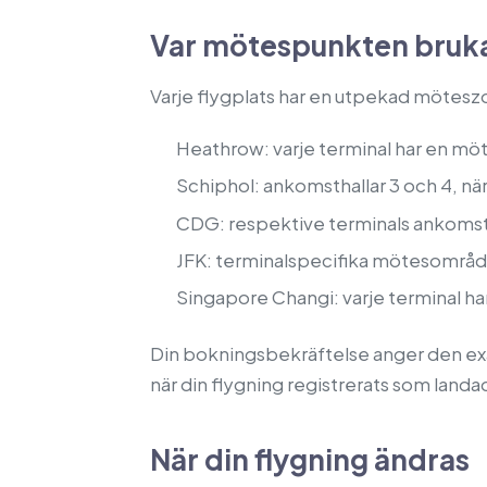
Var mötespunkten bruka
Varje flygplats har en utpekad mötesz
Heathrow: varje terminal har en m
Schiphol: ankomsthallar 3 och 4, 
CDG: respektive terminals ankoms
JFK: terminalspecifika mötesområde
Singapore Changi: varje terminal ha
Din bokningsbekräftelse anger den exak
när din flygning registrerats som landa
När din flygning ändras