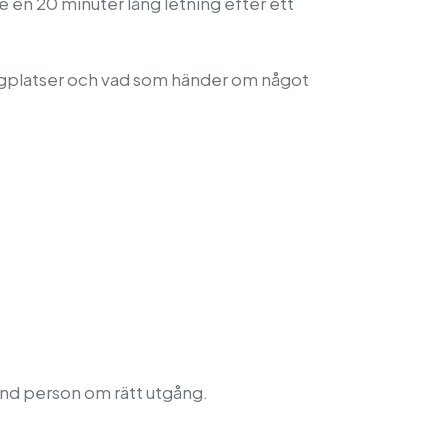
nte en 20 minuter lång letning efter ett
flygplatser och vad som händer om något
känd person om rätt utgång.