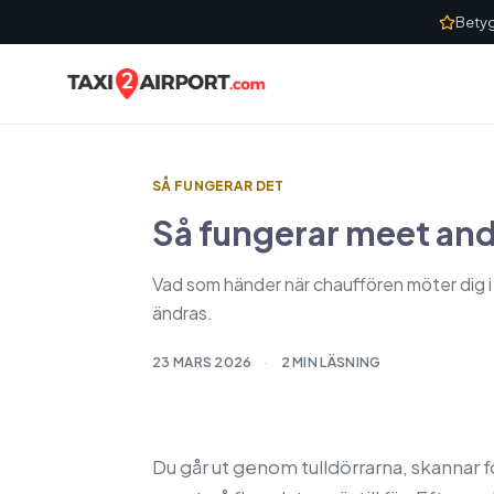
Skip to content
Betyg
SÅ FUNGERAR DET
Så fungerar meet and
Vad som händer när chauffören möter dig i
ändras.
23 MARS 2026
·
2 MIN LÄSNING
Du går ut genom tulldörrarna, skannar 