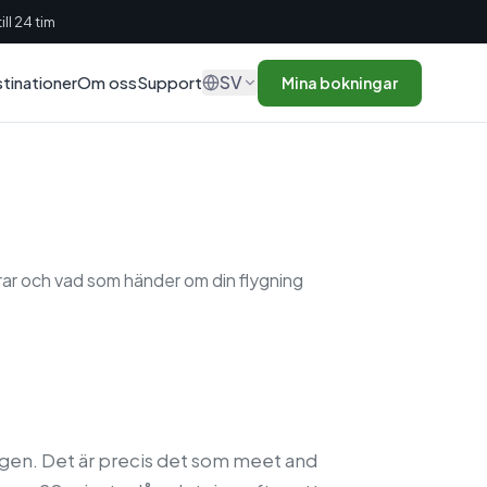
ll 24 tim
SV
tinationer
Om oss
Support
Mina bokningar
rar och vad som händer om din flygning
 egen. Det är precis det som meet and