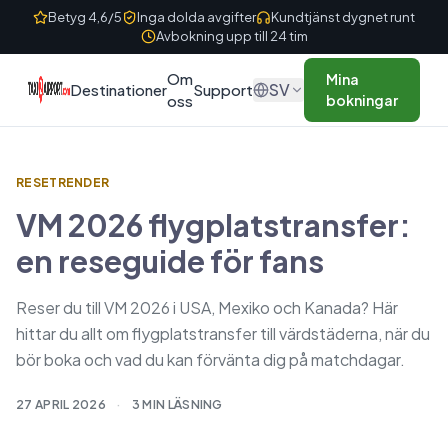
Skip to content
Betyg 4,6/5
Inga dolda avgifter
Kundtjänst dygnet runt
Avbokning upp till 24 tim
Om
Mina
SV
Destinationer
Support
oss
bokningar
RESETRENDER
VM 2026 flygplatstransfer:
en reseguide för fans
Reser du till VM 2026 i USA, Mexiko och Kanada? Här
hittar du allt om flygplatstransfer till värdstäderna, när du
bör boka och vad du kan förvänta dig på matchdagar.
27 APRIL 2026
·
3 MIN LÄSNING