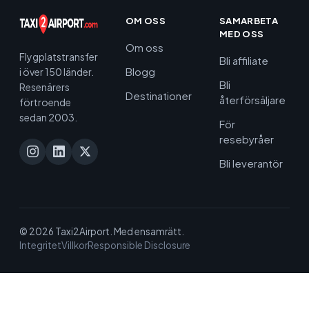
OM OSS
SAMARBETA
MED OSS
Om oss
Flygplatstransfer
Bli affiliate
Blogg
i över 150 länder.
Bli
Resenärers
Destinationer
återförsäljare
förtroende
sedan 2003.
För
resebyråer
Bli leverantör
© 2026 Taxi2Airport. Med ensamrätt.
Integritet
Villkor
Responsible Disclosure