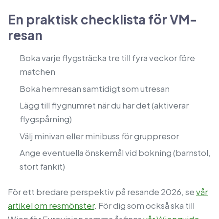
En praktisk checklista för VM-
resan
Boka varje flygsträcka tre till fyra veckor före
matchen
Boka hemresan samtidigt som utresan
Lägg till flygnumret när du har det (aktiverar
flygspårning)
Välj minivan eller minibuss för gruppresor
Ange eventuella önskemål vid bokning (barnstol,
stort fankit)
För ett bredare perspektiv på resande 2026, se
vår
artikel om resmönster
. För dig som också ska till
Wien för Eurovision samma år finns
vår Wienguide