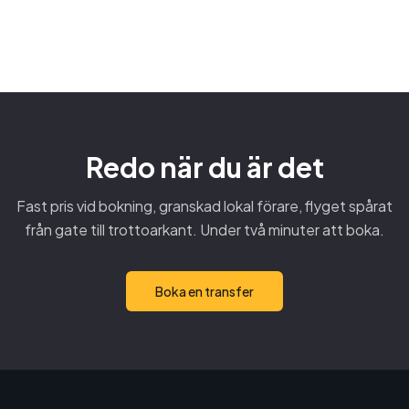
23 FEBRUARI 2026
TREND
TREND
TIPS
Redo när du är det
Fast pris vid bokning, granskad lokal förare, flyget spårat
från gate till trottoarkant. Under två minuter att boka.
Boka en transfer