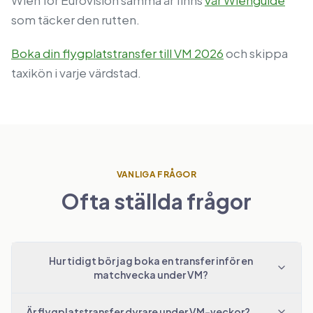
som täcker den rutten.
Boka din flygplatstransfer till VM 2026
och skippa
taxikön i varje värdstad.
VANLIGA FRÅGOR
Ofta ställda frågor
Hur tidigt bör jag boka en transfer inför en
matchvecka under VM?
Är flygplatstransfer dyrare under VM-veckor?