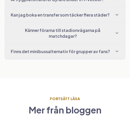
Kan jag boka en transfer som täcker flera städer?
Känner förarna till stadionvägarna på
matchdagar?
Finns det minibussalternativ för grupper av fans?
FORTSÄTT LÄSA
Eurovision 2026 Wien: transferguide för
Mer från bloggen
fans
Resmönster 2026: vad resenärer gör
annorlunda
När ska du boka din flygplatstransfer:
20 APRIL 2026
praktiska tips om timing
13 APRIL 2026