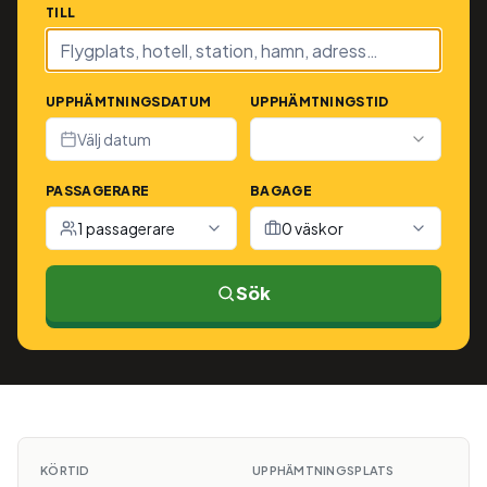
TILL
UPPHÄMTNINGSDATUM
UPPHÄMTNINGSTID
Välj datum
PASSAGERARE
BAGAGE
1 passagerare
0 väskor
Sök
KÖRTID
UPPHÄMTNINGSPLATS