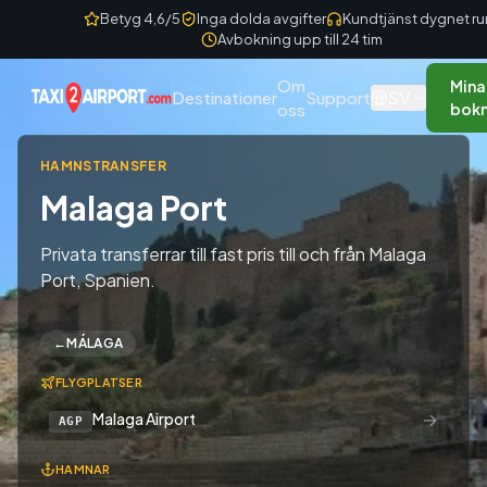
Skip to content
Betyg 4,6/5
Inga dolda avgifter
Kundtjänst dygnet ru
Avbokning upp till 24 tim
Om
Mina
SV
Destinationer
Support
oss
bokn
HAMNSTRANSFER
Malaga Port
Privata transferrar till fast pris till och från Malaga
Port, Spanien.
←
MÁLAGA
FLYGPLATSER
→
Malaga Airport
AGP
HAMNAR