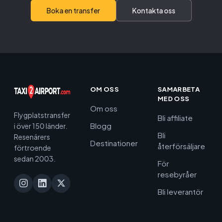
Boka en transfer
Kontakta oss
OM OSS
SAMARBETA
MED OSS
Om oss
Flygplatstransfer
Bli affiliate
Blogg
i över 150 länder.
Bli
Resenärers
Destinationer
återförsäljare
förtroende
sedan 2003.
För
resebyråer
Bli leverantör