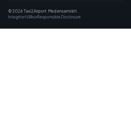
© 2026 Taxi2Airport. Med ensamrätt.
Integritet
Villkor
Responsible Disclosure