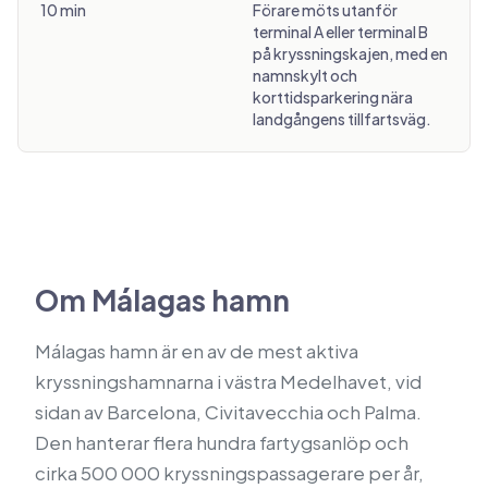
10 min
Förare möts utanför
terminal A eller terminal B
på kryssningskajen, med en
namnskylt och
korttidsparkering nära
landgångens tillfartsväg.
Om Málagas hamn
Málagas hamn är en av de mest aktiva
kryssningshamnarna i västra Medelhavet, vid
sidan av Barcelona, Civitavecchia och Palma.
Den hanterar flera hundra fartygsanlöp och
cirka 500 000 kryssningspassagerare per år,