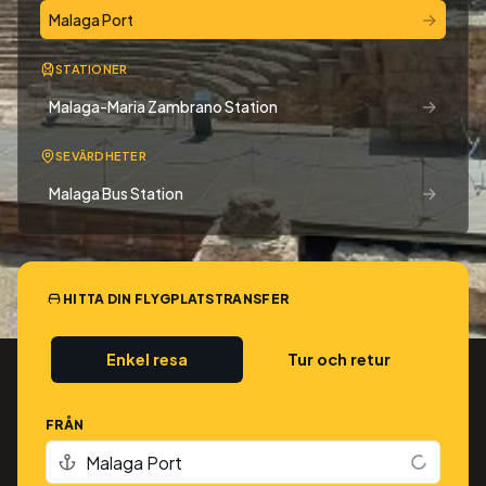
→
Malaga Port
STATIONER
→
Malaga-Maria Zambrano Station
SEVÄRDHETER
→
Malaga Bus Station
HITTA DIN FLYGPLATSTRANSFER
Enkel resa
Tur och retur
FRÅN