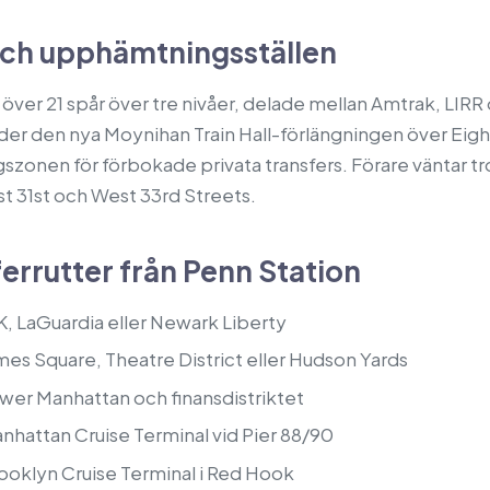
och upphämtningsställen
ver 21 spår över tre nivåer, delade mellan Amtrak, LIRR 
er den nya Moynihan Train Hall-förlängningen över Eigh
zonen för förbokade privata transfers. Förare väntar t
t 31st och West 33rd Streets.
ferrutter från Penn Station
FK, LaGuardia eller Newark Liberty
imes Square, Theatre District eller Hudson Yards
Lower Manhattan och finansdistriktet
anhattan Cruise Terminal vid Pier 88/90
Brooklyn Cruise Terminal i Red Hook