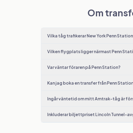
Om transfe
Vilka tåg trafikerar New York Penn Statio
Vilken flygplats ligger närmast Penn Stat
Var väntar föraren på Penn Station?
Kan jag boka en transfer från Penn Station
Ingår väntetid om mitt Amtrak-tåg är fö
Inkluderar biljettpriset Lincoln Tunnel-a