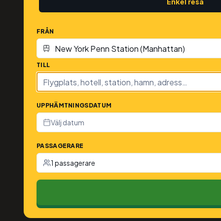
Enkel resa
FRÅN
TILL
UPPHÄMTNINGSDATUM
Välj datum
PASSAGERARE
1 passagerare