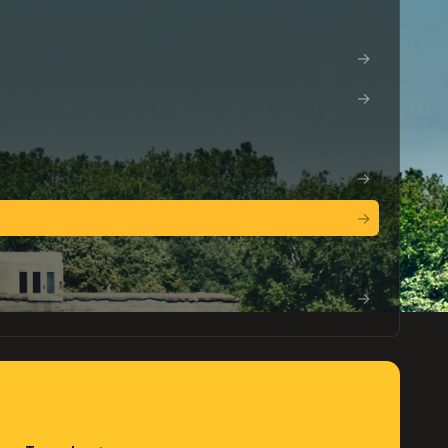
→
→
→
→
→