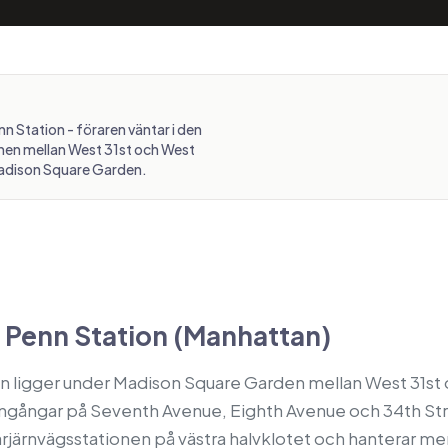
n Station - föraren väntar i den
en mellan West 31st och West
adison Square Garden.
Penn Station (Manhattan)
n ligger under Madison Square Garden mellan West 31st
 ingångar på Seventh Avenue, Eighth Avenue och 34th St
rjärnvägsstationen på västra halvklotet och hanterar m