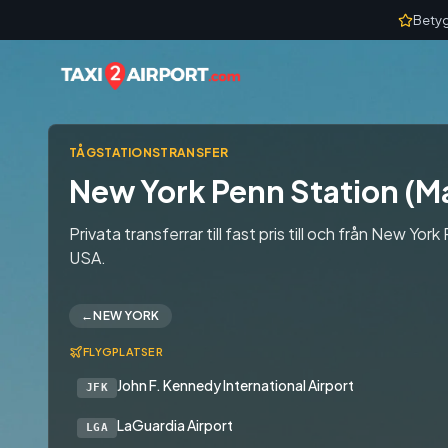
Skip to content
Betyg
TÅGSTATIONSTRANSFER
New York Penn Station (M
Privata transferrar till fast pris till och från New Yo
USA.
←
NEW YORK
FLYGPLATSER
John F. Kennedy International Airport
JFK
LaGuardia Airport
LGA