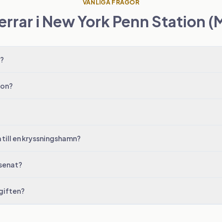
VANLIGA FRÅGOR
rrar i New York Penn Station 
n?
ion?
 till en kryssningshamn?
rsenat?
vgiften?