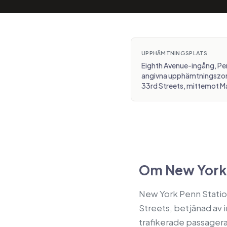
UPPHÄMTNINGSPLATS
Eighth Avenue-ingång, Pen
angivna upphämtningszon
33rd Streets, mittemot M
Om New York 
New York Penn Statio
Streets, betjänad av
trafikerade passagera