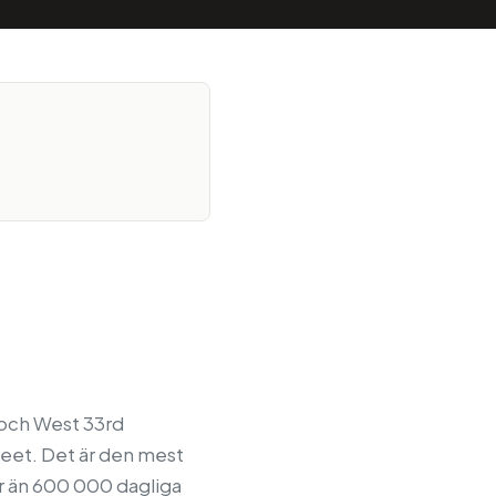
 och West 33rd
reet. Det är den mest
er än 600 000 dagliga