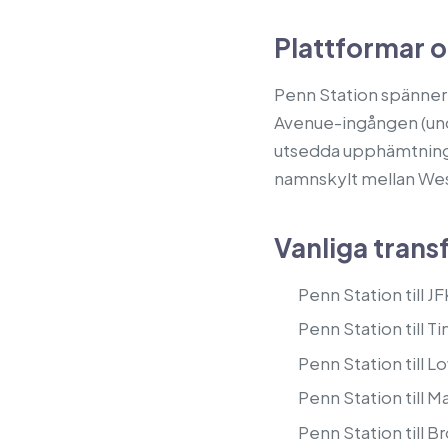
Plattformar 
Penn Station spänner ö
Avenue-ingången (und
utsedda upphämtnings
namnskylt mellan Wes
Vanliga trans
Penn Station till J
Penn Station till T
Penn Station till 
Penn Station till M
Penn Station till 