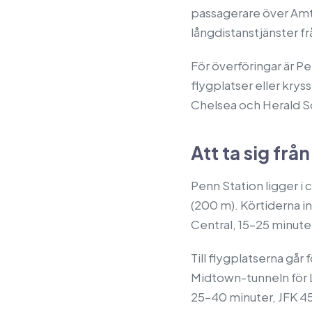
passagerare över Amt
långdistanstjänster f
För överföringar är P
flygplatser eller krys
Chelsea och Herald S
Att ta sig frå
Penn Station ligger i
(200 m). Körtiderna in
Central, 15–25 minuter
Till flygplatserna går
Midtown-tunneln för L
25–40 minuter, JFK 45