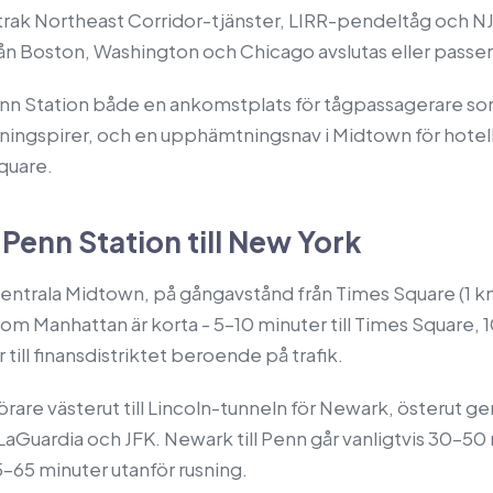
rak Northeast Corridor-tjänster, LIRR-pendeltåg och NJ 
rån Boston, Washington och Chicago avslutas eller passera
enn Station både en ankomstplats för tågpassagerare som 
sningspirer, och en upphämtningsnav i Midtown för hotell
quare.
n Penn Station till New York
 centrala Midtown, på gångavstånd från Times Square (1 
om Manhattan är korta - 5–10 minuter till Times Square, 1
 till finansdistriktet beroende på trafik.
 förare västerut till Lincoln-tunneln för Newark, österut
aGuardia och JFK. Newark till Penn går vanligtvis 30–50
–65 minuter utanför rusning.