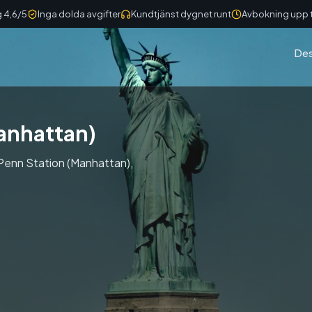
 4,6/5
Inga dolda avgifter
Kundtjänst dygnet runt
Avbokning upp ti
Des
anhattan)
rk Penn Station (Manhattan),