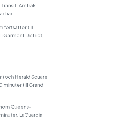
Transit. Amtrak
r här.
fortsätter till
 i Garment District,
km) och Herald Square
0 minuter till Grand
 genom Queens-
 minuter, LaGuardia