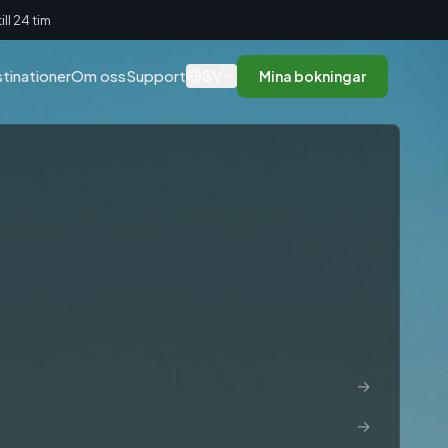
ll 24 tim
SV
tinationer
Om oss
Support
Mina bokningar
→
→