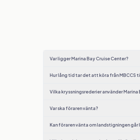
Var ligger Marina Bay Cruise Center?
Hur lång tid tar det att köra från MBCCS t
Vilka kryssningsrederier använder Marina
Var ska föraren vänta?
Kan föraren vänta om landstigningen går