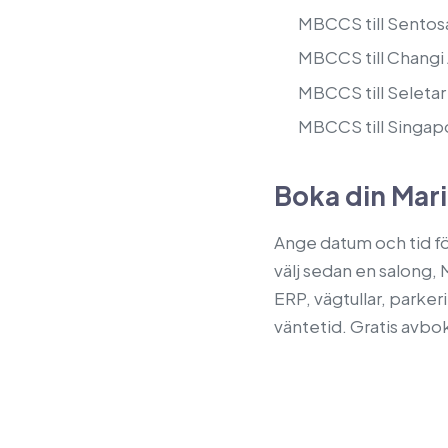
MBCCS till Sentosa:
MBCCS till Changi A
MBCCS till Seletar 
MBCCS till Singapo
Boka din Mari
Ange datum och tid fö
välj sedan en salong, M
ERP, vägtullar, parker
väntetid. Gratis avbok