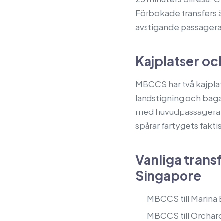
Förbokade transfers ä
avstigande passagerar
Kajplatser o
MBCCS har två kajplat
landstigning och bag
med huvudpassagerare
spårar fartygets fakt
Vanliga trans
Singapore
MBCCS till Marina B
MBCCS till Orchard 