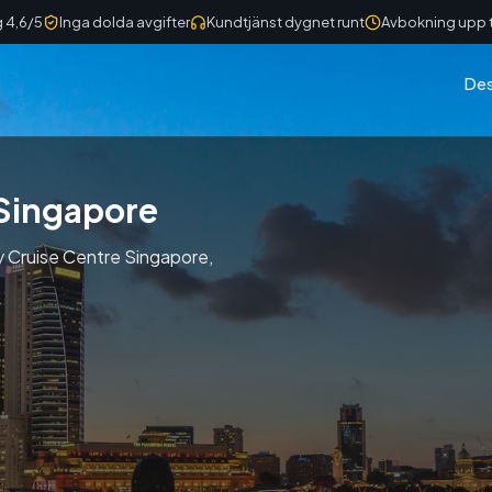
 4,6/5
Inga dolda avgifter
Kundtjänst dygnet runt
Avbokning upp ti
Des
 Singapore
 Bay Cruise Centre Singapore,