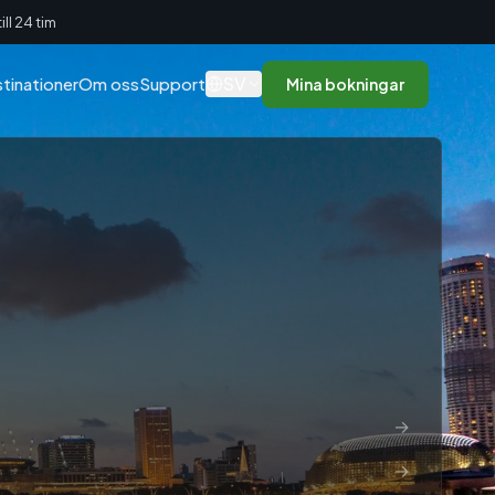
ll 24 tim
SV
tinationer
Om oss
Support
Mina bokningar
→
→