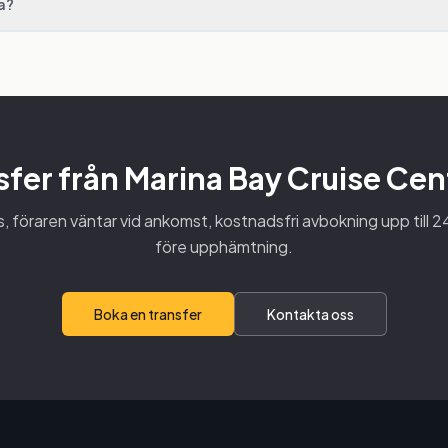
a?
sfer från Marina Bay Cruise Ce
s, föraren väntar vid ankomst, kostnadsfri avbokning upp till 
före upphämtning.
Boka en transfer
Kontakta oss