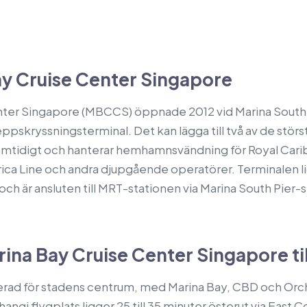
y Cruise Center Singapore
nter Singapore (MBCCS) öppnade 2012 vid Marina South
ppskryssningsterminal. Det kan lägga till två av de stö
amtidigt och hanterar hemhamnsvändning för Royal Cari
ica Line och andra djupgående operatörer. Terminalen l
ch är ansluten till MRT-stationen via Marina South Pier-
arina Bay Cruise Center Singapore ti
erad för stadens centrum, med Marina Bay, CBD och Orcha
hangi flygplats ligger 25 till 35 minuter österut via East 