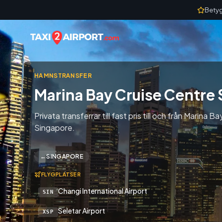
Skip to content
Betyg
HAMNSTRANSFER
Marina Bay Cruise Centre
Privata transferrar till fast pris till och från Marina
Singapore.
←
SINGAPORE
FLYGPLATSER
Changi International Airport
SIN
Seletar Airport
XSP