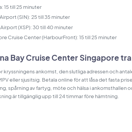
 15 till 25 minuter
irport (SIN): 25 till 35 minuter
Airport (XSP): 30 till 40 minuter
re Cruise Center (HarbourFront): 15 till 25 minuter
na Bay Cruise Center Singapore tra
r kryssningens ankomst, den slutliga adressen och anta
PV eller sjusitsig. Betala online för att låsa det fasta pri
ing, spårning av fartyg, möte och hälsa i ankomsthallen o
ning är tillgänglig upp till 24 timmar före hämtning.