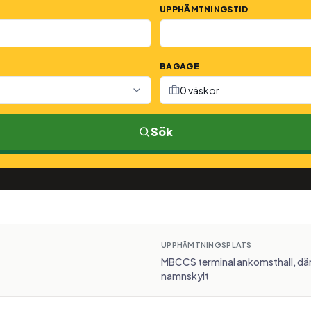
UPPHÄMTNINGSTID
BAGAGE
0 väskor
Sök
UPPHÄMTNINGSPLATS
MBCCS terminal ankomsthall, där
namnskylt