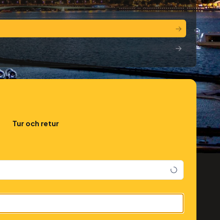
→
→
Tur och retur