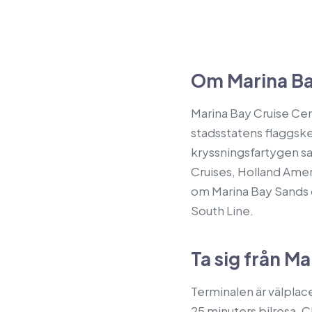
Om Marina Ba
Marina Bay Cruise Ce
stadsstatens flaggske
kryssningsfartygen s
Cruises, Holland Amer
om Marina Bay Sands o
South Line.
Ta sig från M
Terminalen är välplac
25 minuters bilresa. C