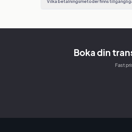
Vilka betalningsmetoder finns tillgänglig
Boka din tran
Fast pri