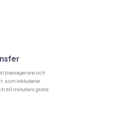
nsfer
let passagerare och
set, som inkluderar
ch 60 minuters gratis