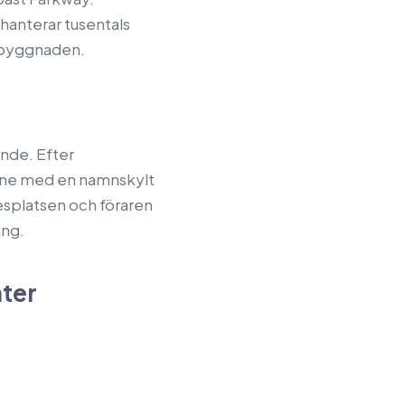
hanterar tusentals
t byggnaden.
ande. Efter
inne med en namnskylt
splatsen och föraren
ing.
nter