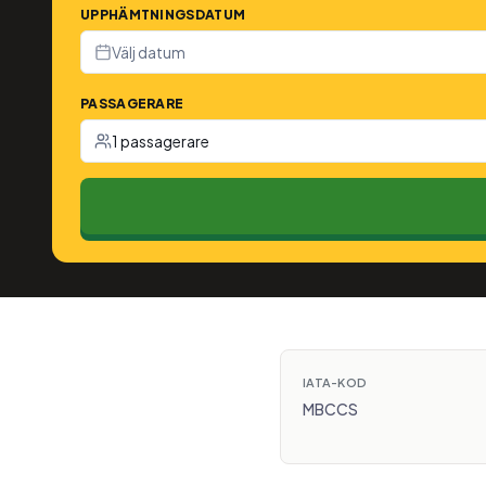
UPPHÄMTNINGSDATUM
Välj datum
PASSAGERARE
1 passagerare
IATA-KOD
MBCCS