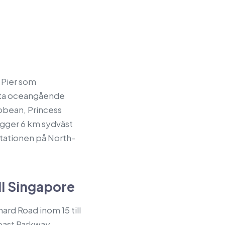
 Pier som
rsta oceangående
bbean, Princess
igger 6 km sydväst
stationen på North-
ll Singapore
rd Road inom 15 till
Coast Parkway.