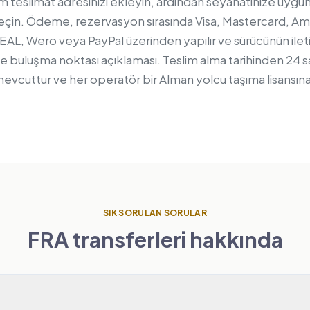
 teslimat adresinizi ekleyin, ardından seyahatinize uygun 
ç seçin. Ödeme, rezervasyon sırasında Visa, Mastercard, A
EAL, Wero veya PayPal üzerinden yapılır ve sürücünün iletişi
ve buluşma noktası açıklaması. Teslim alma tarihinden 24 
 mevcuttur ve her operatör bir Alman yolcu taşıma lisansına 
SIK SORULAN SORULAR
FRA transferleri hakkında