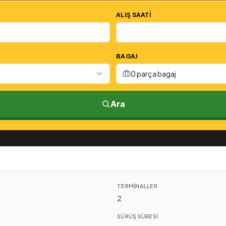
ALIŞ SAATI
BAGAJ
0 parça bagaj
Ara
TERMINALLER
2
SÜRÜŞ SÜRESI