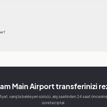
rer?
am Main Airport transferinizi r
fiyat, varışta bekleyen sürücü, alış saatinden 24 saat öncesin
ücretsiz iptal.