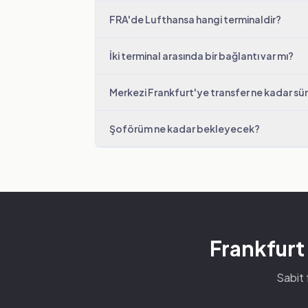
FRA'de Lufthansa hangi terminaldir?
İki terminal arasında bir bağlantı var mı?
Merkezi Frankfurt'ye transfer ne kadar sü
Şoförüm ne kadar bekleyecek?
Frankfurt 
Sabit 