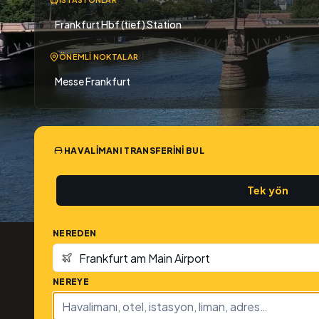
Frankfurt Hbf (tief) Station
ÖNEMLI NOKTALAR
Messe Frankfurt
HAVALIMANI TRANSFERINI BUL
Tek yön
NEREDEN
NEREYE