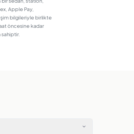
bir sedan, station,
mex, Apple Pay,
m bilgileriyle birlikte
saat öncesine kadar
sahiptir.