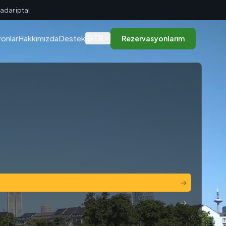
adar iptal
TR
onlar
Hakkımızda
Destek
Rezervasyonlarım
→
→