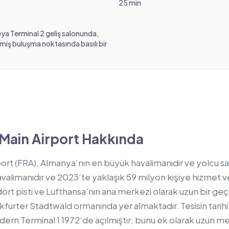
25 min
veya Terminal 2 geliş salonunda,
nmiş buluşma noktasında basılı bir
Main Airport Hakkında
ort (FRA), Almanya’nın en büyük havalimanıdır ve yolcu sa
limanıdır ve 2023’te yaklaşık 59 milyon kişiye hizmet ve
rt pisti ve Lufthansa’nın ana merkezi olarak uzun bir geç
furter Stadtwald ormanında yer almaktadır. Tesisin tarihi 
rn Terminal 1 1972’de açılmıştır; bunu ek olarak uzun me