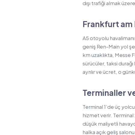
dışı trafiği almak üzere
Frankfurt am 
A5 otoyolu havalimanı
geniş Ren-Main yol şeb
km uzaklıkta, Messe F
sürücüler, taksi durağ
ayrılır ve ücret, o günk
Terminaller v
Terminal 1’de üç yolcu 
hizmet verir. Terminal
düşük maliyetli havayo
halka açık geliş salon