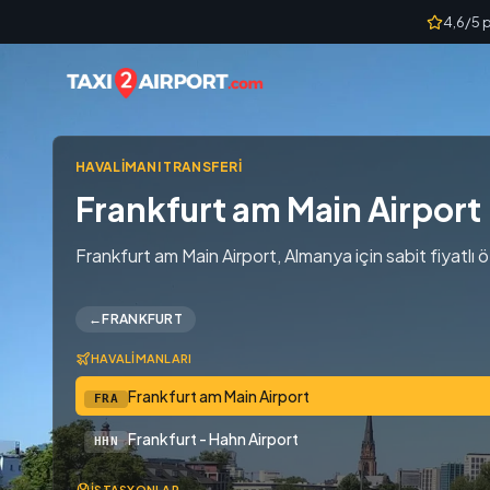
Skip to content
4,6/5 
HAVALIMANI TRANSFERI
Frankfurt am Main Airport
Frankfurt am Main Airport, Almanya için sabit fiyatlı ö
←
FRANKFURT
HAVALIMANLARI
Frankfurt am Main Airport
FRA
Frankfurt - Hahn Airport
HHN
İSTASYONLAR