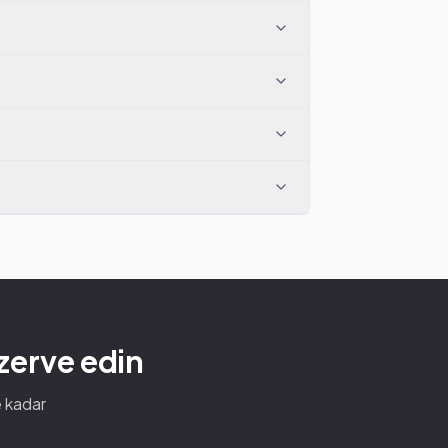
ezerve edin
e kadar