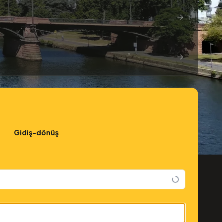
→
→
Gidiş-dönüş