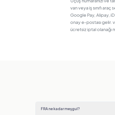
Uçuş numaranızı ve tam
van veya iş sınıfı ara
Google Pay, Alipay, iD
onay e-postası gelir. 
ücretsiz iptal olanağı
FRA ne kadar meşgul?