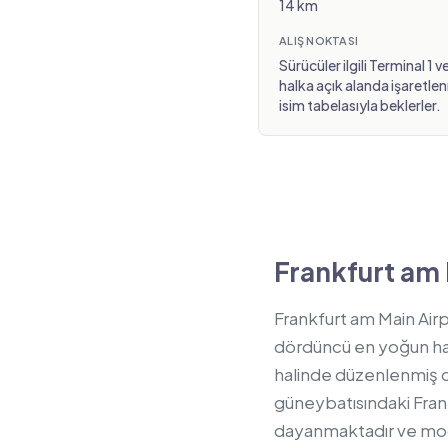
14 km
ALIŞ NOKTASI
Sürücüler ilgili Terminal 1 
halka açık alanda işaretle
isim tabelasıyla beklerler.
Frankfurt am 
Frankfurt am Main Airp
dördüncü en yoğun hava
halinde düzenlenmiş dö
güneybatısındaki Frank
dayanmaktadır ve mode