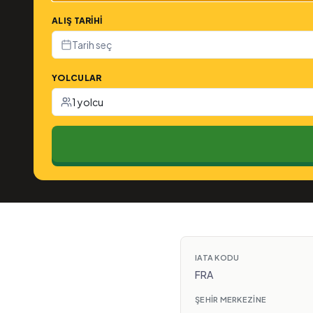
ALIŞ TARIHI
Tarih seç
YOLCULAR
1 yolcu
IATA KODU
FRA
ŞEHIR MERKEZINE