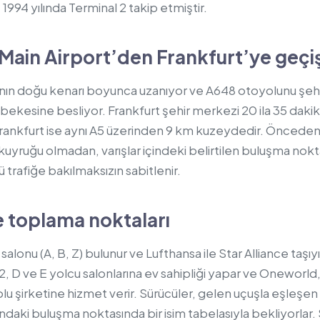
 1994 yılında Terminal 2 takip etmiştir.
Main Airport’den Frankfurt’ye geçi
nın doğu kenarı boyunca uzanıyor ve A648 otoyolunu şeh
ekesine besliyor. Frankfurt şehir merkezi 20 ila 35 dakikal
rankfurt ise aynı A5 üzerinden 9 km kuzeydedir. Öncede
ı kuyruğu olmadan, varışlar içindeki belirtilen buluşma n
ü trafiğe bakılmaksızın sabitlenir.
e toplama noktaları
salonu (A, B, Z) bulunur ve Lufthansa ile Star Alliance taşıy
 2, D ve E yolcu salonlarına ev sahipliği yapar ve Onewor
lu şirketine hizmet verir. Sürücüler, gelen uçuşla eşleşen 
undaki buluşma noktasında bir isim tabelasıyla bekliyorlar