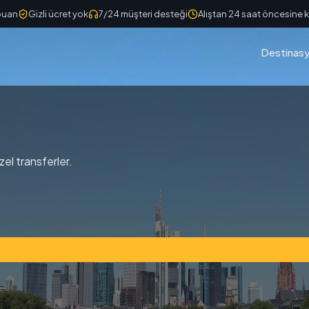
puan
Gizli ücret yok
7/24 müşteri desteği
Alıştan 24 saat öncesine k
Destinasy
zel transferler.