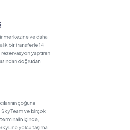
ş
ir merkezine ve daha
ık bir transferle 14
n rezervasyon yaptıran
oktasından doğrudan
ıcılarının çoğuna
ld, SkyTeam ve birçok
terminalin içinde,
. SkyLine yolcu taşıma