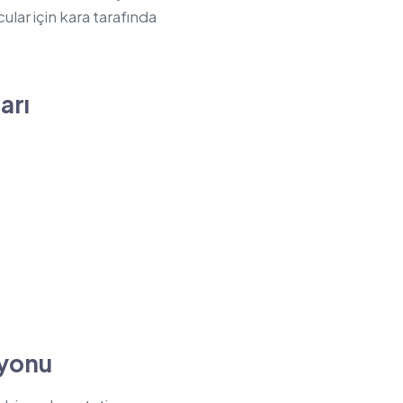
cular için kara tarafında
arı
syonu