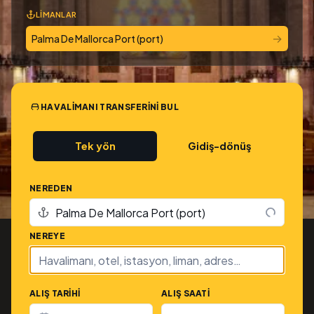
LIMANLAR
→
Palma De Mallorca Port (port)
HAVALIMANI TRANSFERINI BUL
Tek yön
Gidiş-dönüş
NEREDEN
NEREYE
ALIŞ TARIHI
ALIŞ SAATI