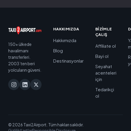
HAKKIMIZDA
BIZIMLE
D
ÇALIŞ
Hakkımızda
Y
150+ ülkede
Affiliate ol
m
Blog
havalimanı
Bayi ol
R
transferleri.
Destinasyonlar
y
2003’ten beri
Seyahat
yolcuların güveni.
acenteleri
için
Tedarikçi
ol
© 2026 Taxi2Airport. Tüm hakları saklıdır.
Gizlilik
Şartlar
Responsible Disclosure