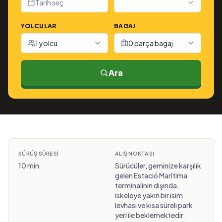
Tarih seç
YOLCULAR
BAGAJ
1 yolcu
0 parça bagaj
Ara
SÜRÜŞ SÜRESI
ALIŞ NOKTASI
10 min
Sürücüler, geminize karşılık
gelen Estació Marítima
terminalinin dışında,
iskeleye yakın bir isim
levhası ve kısa süreli park
yeri ile beklemektedir.