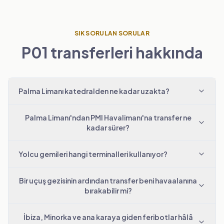
SIK SORULAN SORULAR
P01 transferleri hakkında
Palma Limanı katedralden ne kadar uzakta?
Palma Limanı'ndan PMI Havalimanı'na transfer ne
kadar sürer?
Yolcu gemileri hangi terminalleri kullanıyor?
Bir uçuş gezisinin ardından transfer beni havaalanına
bırakabilir mi?
İbiza, Minorka ve ana karaya giden feribotlar hâlâ