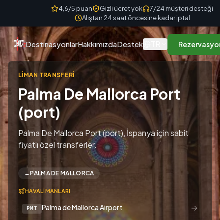
Skip to content
4,6/5 puan
Gizli ücret yok
7/24 müşteri desteği
Alıştan 24 saat öncesine kadar iptal
TR
Destinasyonlar
Hakkımızda
Destek
Rezervasyo
LIMAN TRANSFERI
Palma De Mallorca Port
(port)
Palma De Mallorca Port (port), İspanya için sabit
fiyatlı özel transferler.
←
PALMA DE MALLORCA
HAVALIMANLARI
→
Palma de Mallorca Airport
PMI