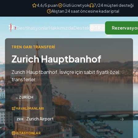
Skip to content
4,6/5 puan
Gizli ücret yok
7/24 müşteri desteği
Alıştan 24 saat öncesine kadar iptal
TR
Destinasyonlar
Hakkımızda
Destek
Rezervasyo
TREN GARI TRANSFERI
Zurich Hauptbanhof
Zurich Hauptbanhof, İsviçre için sabit fiyatlı özel
transferler.
←
ZURICH
HAVALIMANLARI
→
Zurich Airport
ZRH
İSTASYONLAR