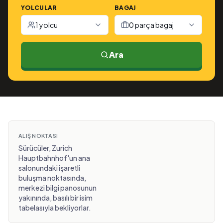
YOLCULAR
BAGAJ
1 yolcu
0 parça bagaj
Ara
ALIŞ NOKTASI
Sürücüler, Zurich
Hauptbahnhof'un ana
salonundaki işaretli
buluşma noktasında,
merkezi bilgi panosunun
yakınında, basılı bir isim
tabelasıyla bekliyorlar.