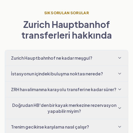
SIK SORULAN SORULAR
Zurich Hauptbanhof
transferleri hakkında
Zurich Hauptbahnhof ne kadar meşgul?
İstasyonun içindeki buluşma noktası nerede?
ZRH havalimanına karayolu transferi ne kadar sürer?
Doğrudan HB'den bir kayak merkezine rezervasyon
yapabilir miyim?
Trenim gecikirse karşılama nasıl çalışır?