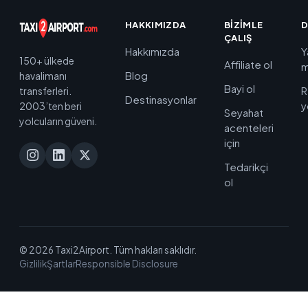
HAKKIMIZDA
BIZIMLE
D
ÇALIŞ
Hakkımızda
Y
150+ ülkede
Affiliate ol
m
Blog
havalimanı
Bayi ol
R
transferleri.
Destinasyonlar
y
2003’ten beri
Seyahat
yolcuların güveni.
acenteleri
için
Tedarikçi
ol
© 2026 Taxi2Airport. Tüm hakları saklıdır.
Gizlilik
Şartlar
Responsible Disclosure