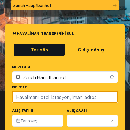
→
Zurich Hauptbanhof
HAVALIMANI TRANSFERINI BUL
Tek yön
Gidiş-dönüş
NEREDEN
NEREYE
ALIŞ TARIHI
ALIŞ SAATI
Tarih seç