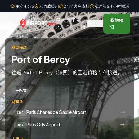
Skip to content
评分 4.6/5
无隐藏费用
24/7 客户支持
接送前 24 小时取消
目的
关于我
支
我的预
ZH
地
们
持
订
港口接送
Port of Bercy
往返Port of Bercy（法国）的固定价格专车接送。
←
巴黎
机场
→
Paris Charles de Gaulle Airport
CDG
→
Paris Orly Airport
ORY
港口