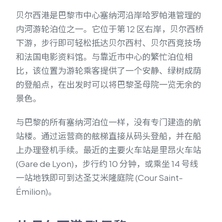
贝尔西港是巴黎市中心塞纳河沿岸哈罗帕港管理的
内河游轮泊位之一。它位于第 12 区右岸，贝尔西桥
下游，步行即可轻松抵达贝尔西村、贝尔西竞技场
和法国电影资料馆。与靠近市中心的繁忙泊位相
比，该位置为游轮乘客提供了一个安静、绿树成荫
的登船点，在出发时可以将巴黎圣母院一览无余的
景色。
与巴黎的所有塞纳河泊位一样，没有专门建造的航
站楼。通过运营商的舷梯直接从码头登船，并在船
上办理登机手续。最近的主要火车站是里昂火车站
(Gare de Lyon)，步行约 10 分钟，或乘坐 14 号线
一站地铁即可到达圣艾米隆庭院 (Cour Saint-
Émilion)。