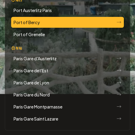
→
Port Austerlitz Paris
→
Port of Bercy
→
Port of Grenelle
车站
→
Paris Gare d'Austerlitz
→
Paris Gare de l'Est
→
Paris Gare de Lyon
→
Paris Gare du Nord
→
Paris Gare Montparnasse
→
Paris Gare Saint Lazare