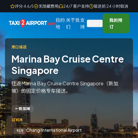
Skip to content
评分 4.6/5
无隐藏费用
24/7 客户支持
接送前 24 小时取消
目的
关于我
支
我的预
ZH
地
们
持
订
港口接送
Marina Bay Cruise Centre
Singapore
往返Marina Bay Cruise Centre Singapore（新加
坡）的固定价格专车接送。
←
新加坡
机场
→
Changi International Airport
SIN