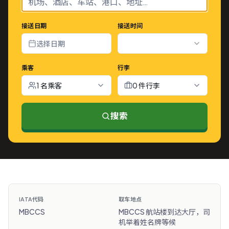
接送日期
接送时间
选择日期
乘客
行李
1 名乘客
0 件行李
搜索
IATA代码
取车地点
MBCCS
MBCCS 航站楼到达大厅，司
机举着姓名牌等候