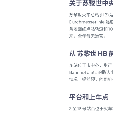
关于苏黎世中
苏黎世火车总站 (HB)
Durchmesserl
条地面终点站轨道和 10
来，全年每天运营。
从 苏黎世 HB
车站位于市中心，步行 1
Bahnhofplatz
情况。提前预订的司机
平台和上车点
3 至 18 号站台位于火车棚