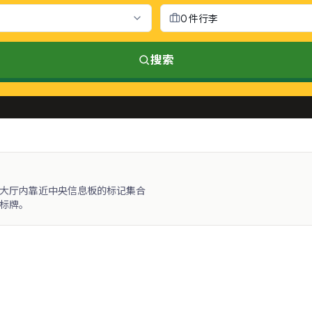
0 件行李
搜索
大厅内靠近中央信息板的标记集合
标牌。