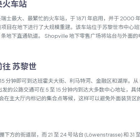
央火车站
 是瑞士最大、最繁忙的火车站，于 1871 年启用，并于 2000 
inie 隧道项目在地下进行了大规模重建。该车站位于苏黎世市中心
 条地下直通轨道。 Shopville 地下零售广场将站台与外
 前往 苏黎世
5 分钟即可到达班霍夫大街、利马特河、金融区和湖岸。从 Bahn
 的路边出发的公路交通可在 5 至 15 分钟内到达大多数中心地址
会在主大厅内标记的集合点等候，这样可以避免外面装货区
下方的街道层，而 21 至 24 号站台 (Löwenstrasse) 和 31 