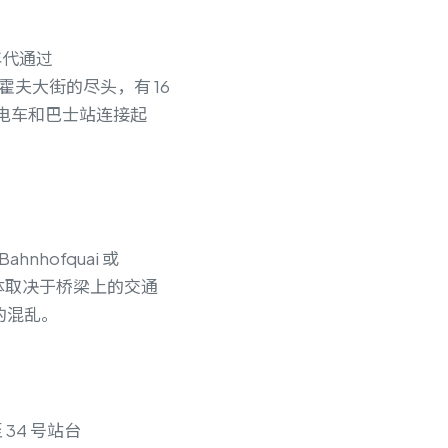
年代通过
班霍夫大街的尽头，有 16
面的电车和巴士站连接起
hofquai 或
，具体取决于桥梁上的交通
的混乱。
至 34 号站台