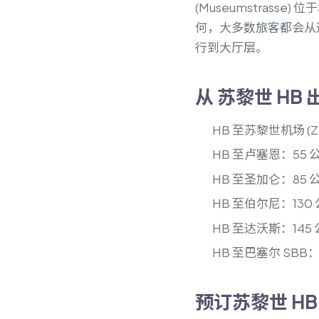
(Museumstras
何，大多数旅客都会从
行到大厅层。
从 苏黎世 HB
HB 至苏黎世机场 (ZR
HB 至卢塞恩：55 公
HB 至圣加仑：85 公
HB 至伯尔尼：130 
HB 至达沃斯：145 公
HB 至巴塞尔 SBB：
预订苏黎世 HB