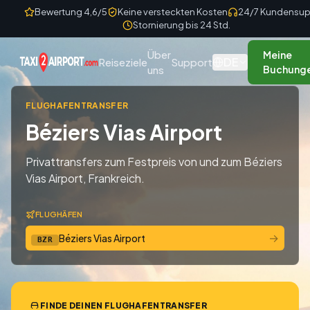
Skip to content
Bewertung 4,6/5
Keine versteckten Kosten
24/7 Kundensup
Stornierung bis 24 Std.
Über
Meine
DE
Reiseziele
Support
uns
Buchung
FLUGHAFENTRANSFER
Béziers Vias Airport
Privattransfers zum Festpreis von und zum Béziers
Vias Airport, Frankreich.
FLUGHÄFEN
→
Béziers Vias Airport
BZR
FINDE DEINEN FLUGHAFENTRANSFER