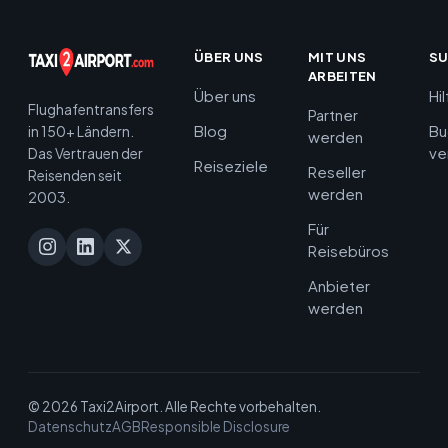
ÜBER UNS
MIT UNS
S
ARBEITEN
Über uns
Hi
Flughafentransfers
Partner
Blog
Bu
in 150+ Ländern.
werden
ve
Das Vertrauen der
Reiseziele
Reseller
Reisenden seit
werden
2003.
Für
Reisebüros
Anbieter
werden
© 2026 Taxi2Airport. Alle Rechte vorbehalten.
Datenschutz
AGB
Responsible Disclosure